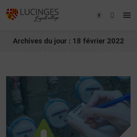
Facebook
page
opens
Archives du jour :
18 février 2022
in
Vous êtes ici :
new
window