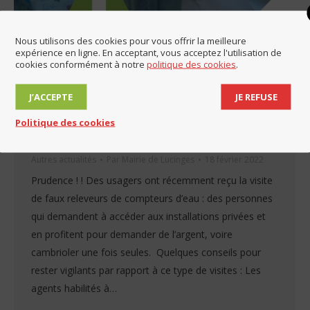
Nous utilisons des cookies pour vous offrir la meilleure
expérience en ligne. En acceptant, vous acceptez l'utilisation de
cookies conformément à notre
politique des cookies
.
J’ACCEPTE
JE REFUSE
Appel à vigilance : faux releveurs de
Politique des cookies
compteurs d’eau
Autres actualités
Par
Mairie de Lucinges
18 février 2022
Prudence ! ! Des usagers ont récemment reçu la visite
de faux releveurs de compteurs d’eau : des personnes
qui demandent à accéder aux installations privées et
en profitent pour demander de l’argent, voire
cambrioler une fois seules. Quelques conseils pour
rester vigilants par rapport à ce type de visites : Les
agents habilités à…