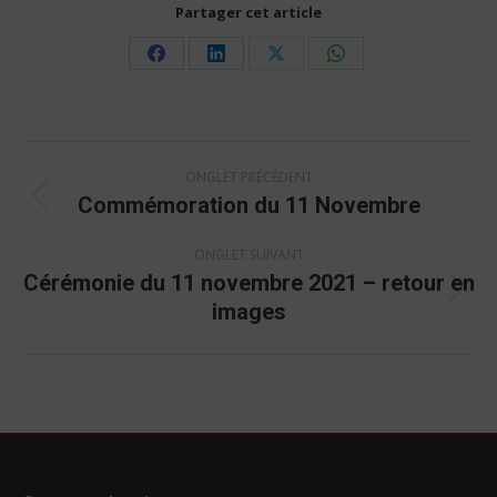
Partager cet article
Share
Share
Share
Share
on
on
on
on
Facebook
LinkedIn
X
WhatsApp
Navigation
ONGLET PRÉCÉDENT
de
Commémoration du 11 Novembre
Onglet
commentaire
précédent
ONGLET SUIVANT
Cérémonie du 11 novembre 2021 – retour en
Onglet
images
suivant