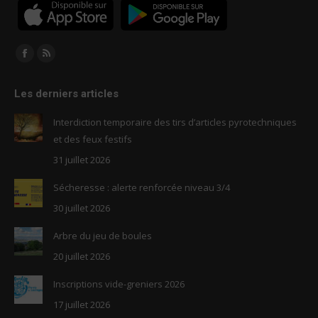
Trouvez nous sur :
Facebook
RSS
page
page
Les derniers articles
opens
opens
in
in
Interdiction temporaire des tirs d’articles pyrotechniques
new
new
et des feux festifs
window
window
31 juillet 2026
Sécheresse : alerte renforcée niveau 3/4
30 juillet 2026
Arbre du jeu de boules
20 juillet 2026
Inscriptions vide-greniers 2026
17 juillet 2026