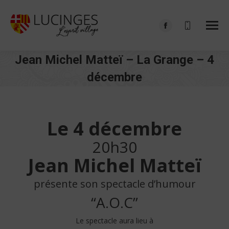
Facebook
page
Jean Michel Matteï – La Grange – 4
opens
in
décembre
new
Vous êtes ici :
window
Le 4 décembre
20h30
Jean Michel Matteï
présente son spectacle d’humour
“A.O.C”
Le spectacle aura lieu à