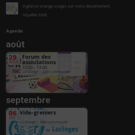
Vigilance orange orages sur notre département
16 juillet 2026
Agenda
août
29
Forum des
associations
AOÛT
10:00 - 13:00
La Grange – Salle communale
septembre
06
Vide-greniers
SEP
-
La Grange – Salle communale