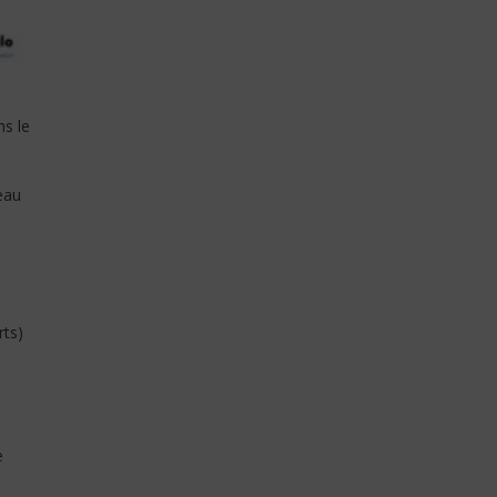
s le
eau
ts)
e