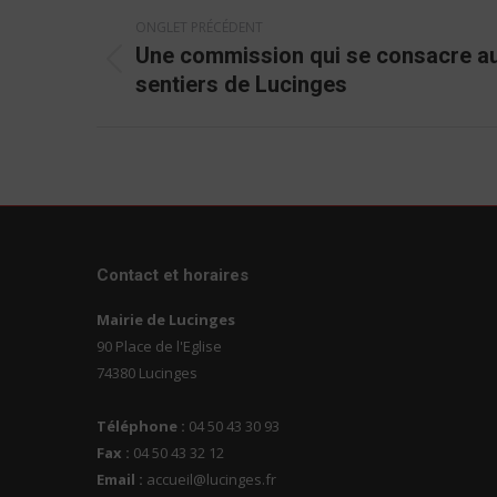
Navigation
ONGLET PRÉCÉDENT
de
Une commission qui se consacre a
commentaire
Onglet
sentiers de Lucinges
précédent
Contact et horaires
Mairie de Lucinges
90 Place de l'Eglise
74380 Lucinges
Téléphone :
04 50 43 30 93
Fax :
04 50 43 32 12
Email :
accueil@lucinges.fr