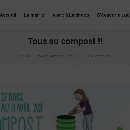
Accueil
La mairie
Vivre à Lucinges
S’évader à Luc
Tous au compost !!
Vous êtes ici :
Accueil
Développement durable
Tous au compost !!