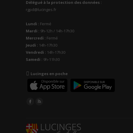
Délégué à la protection des données :
rgpd@lucinges.fr
Lundi :
Fermé
Mardi :
9h-12h / 14h-17h30
Mercredi :
Fermé
Jeudi :
14h-17h30
Vendredi :
14h-17h30
Samedi :
9h-11h30
Lucinges en poche
Trouvez nous sur :
Facebook
RSS
page
page
opens
opens
in
in