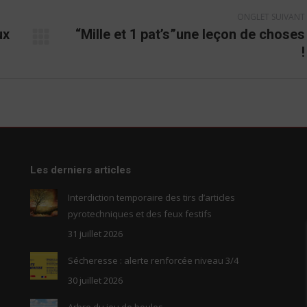
ONGLET SUIVANT
ux
“Mille et 1 pat’s”une leçon de choses
Onglet
!
suivant
Les derniers articles
Interdiction temporaire des tirs d’articles
pyrotechniques et des feux festifs
31 juillet 2026
Sécheresse : alerte renforcée niveau 3/4
30 juillet 2026
Arbre du jeu de boules