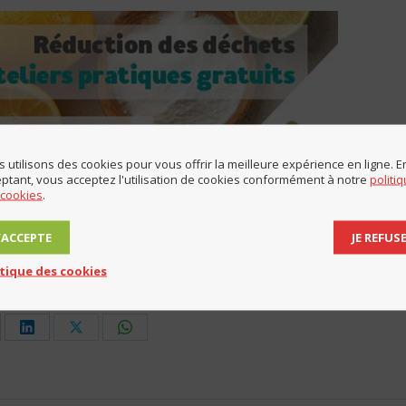
 utilisons des cookies pour vous offrir la meilleure expérience en ligne. E
ptant, vous acceptez l'utilisation de cookies conformément à notre
politi
 cookies
.
durable
Par
Mairie de Lucinges
23 mars 2021
J’ACCEPTE
JE REFUS
itique des cookies
artager cet article
are
Share
Share
Share
on
on
on
cebook
LinkedIn
X
WhatsApp