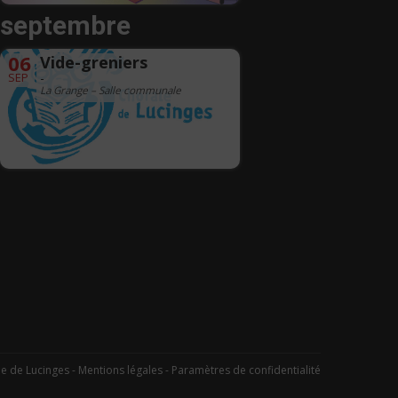
septembre
06
Vide-greniers
SEP
-
La Grange – Salle communale
 de Lucinges -
Mentions légales
-
Paramètres de confidentialité