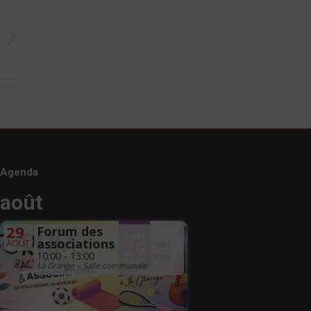
Agenda
août
29
Forum des
associations
AOÛT
10:00 - 13:00
La Grange – Salle communale