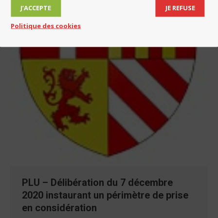
J’ACCEPTE
JE REFUSE
Politique des cookies
PLU – Délibération du 7 décembre
2020 instaurant un périmètre de prise
en considération