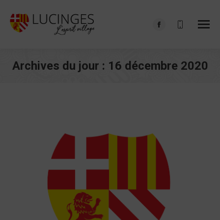
Facebook
page
opens
Archives du jour :
16 décembre 2020
in
Vous êtes ici :
new
window