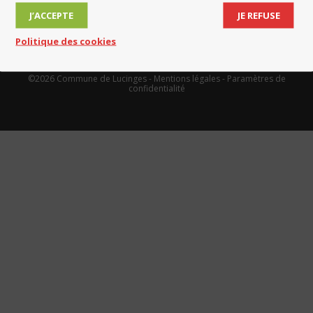
J’ACCEPTE
JE REFUSE
Politique des cookies
©2026 Commune de Lucinges -
Mentions légales
-
Paramètres de
confidentialité