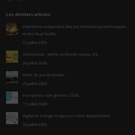
Facebook
RSS
page
page
Les derniers articles
opens
opens
in
in
Interdiction temporaire des tirs d’articles pyrotechniques
new
new
et des feux festifs
window
window
31 juillet 2026
Sécheresse : alerte renforcée niveau 3/4
30 juillet 2026
Arbre du jeu de boules
20 juillet 2026
Inscriptions vide-greniers 2026
17 juillet 2026
Vigilance orange orages sur notre département
16 juillet 2026