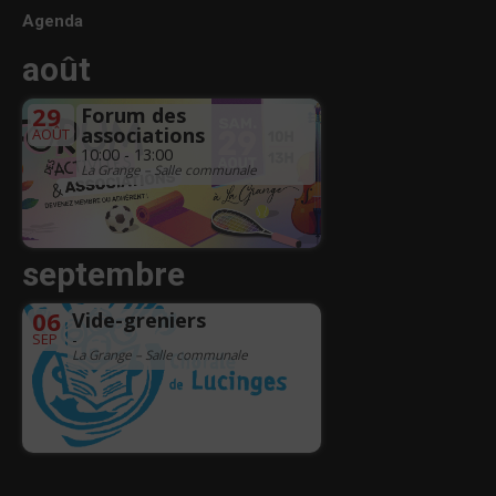
Agenda
août
29
Forum des
associations
AOÛT
10:00 - 13:00
La Grange – Salle communale
septembre
06
Vide-greniers
SEP
-
La Grange – Salle communale