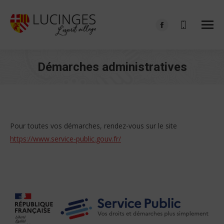
Facebook
page
opens
Démarches administratives
in
Vous êtes ici :
new
window
Pour toutes vos démarches, rendez-vous sur le site
https://www.service-public.gouv.fr/