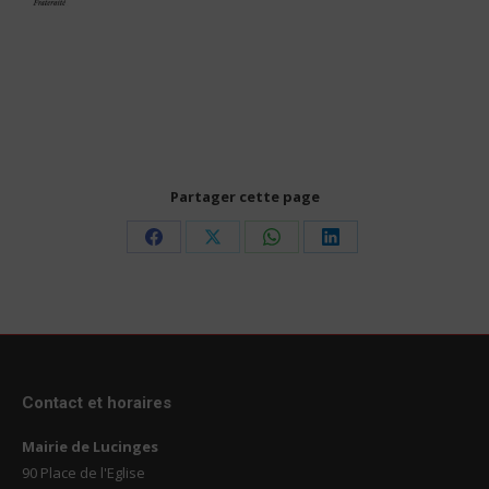
Partager cette page
Share
Share
Share
Share
on
on
on
on
Facebook
X
WhatsApp
LinkedIn
Contact et horaires
Mairie de Lucinges
90 Place de l'Eglise