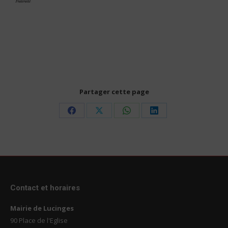
Partager cette page
Share
Share
Share
Share
on
on
on
on
Facebook
X
WhatsApp
LinkedIn
Contact et horaires
Mairie de Lucinges
90 Place de l'Eglise