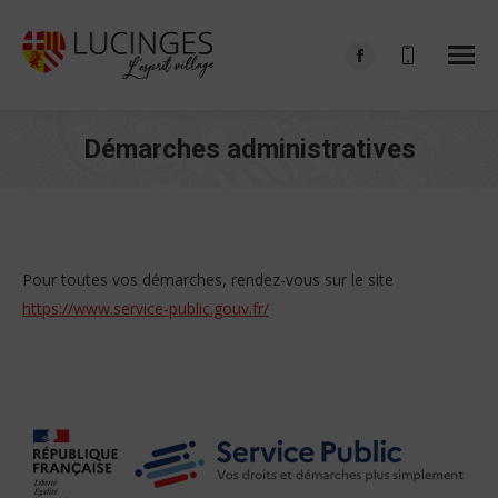
Facebook
page
opens
Démarches administratives
in
Vous êtes ici :
new
window
Pour toutes vos démarches, rendez-vous sur le site
https://www.service-public.gouv.fr/