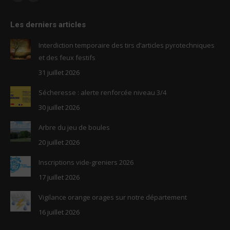
Facebook
RSS
page
page
Les derniers articles
opens
opens
in
in
Interdiction temporaire des tirs d’articles pyrotechniques
new
new
et des feux festifs
window
window
31 juillet 2026
Sécheresse : alerte renforcée niveau 3/4
30 juillet 2026
Arbre du jeu de boules
20 juillet 2026
Inscriptions vide-greniers 2026
17 juillet 2026
Vigilance orange orages sur notre département
16 juillet 2026