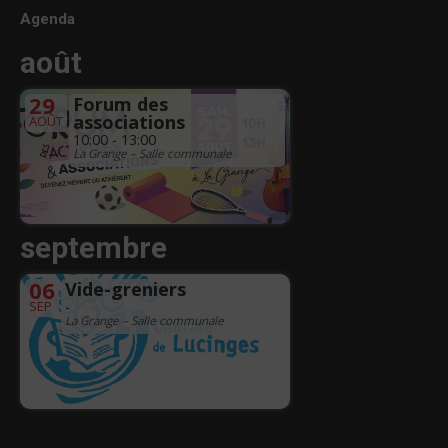
Agenda
août
29
Forum des
associations
AOÛT
10:00 - 13:00
La Grange – Salle communale
septembre
06
Vide-greniers
SEP
-
La Grange – Salle communale