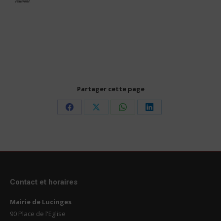
Partager cette page
Share
Share
Share
Share
on
on
on
on
Facebook
X
WhatsApp
LinkedIn
Contact et horaires
Mairie de Lucinges
90 Place de l'Eglise