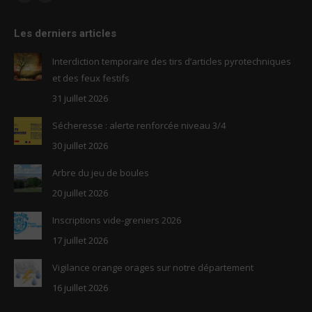
Facebook
RSS
page
page
Les derniers articles
opens
opens
in
in
Interdiction temporaire des tirs d’articles pyrotechniques
new
new
et des feux festifs
window
window
31 juillet 2026
Sécheresse : alerte renforcée niveau 3/4
30 juillet 2026
Arbre du jeu de boules
20 juillet 2026
Inscriptions vide-greniers 2026
17 juillet 2026
Vigilance orange orages sur notre département
16 juillet 2026