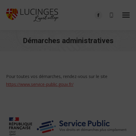
Facebook
page
opens
Démarches administratives
in
Vous êtes ici :
new
window
Pour toutes vos démarches, rendez-vous sur le site
https://www.service-public.gouv.fr/