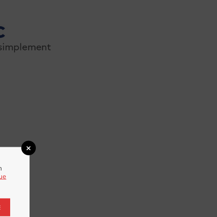
n
que
E