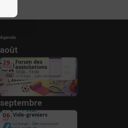
Agenda
août
29
Forum des
associations
AOÛT
10:00 - 13:00
La Grange – Salle communale
septembre
06
Vide-greniers
SEP
-
La Grange – Salle communale