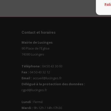
Pol
Contact et horaires
Mairie de Lucinges
90 Place de l'Eglise
74380 Lucinges
Téléphone :
04 50 43 30 93
Fax :
04 50 43 32 12
Email :
accueil@lucinges.fr
Délégué à la protection des données :
rgpd@lucinges.fr
Lundi :
Fermé
Mardi :
9h-12h / 14h-17h30