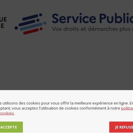
 utilisons des cookies pour vous offrir la meilleure expérience en ligne. E
ptant, vous acceptez l'utilisation de cookies conformément à notre
politi
 cookies
.
Partager cette page
J’ACCEPTE
JE REFUS
Share
Share
Share
Share