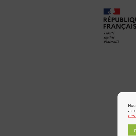
Nous
acce
des