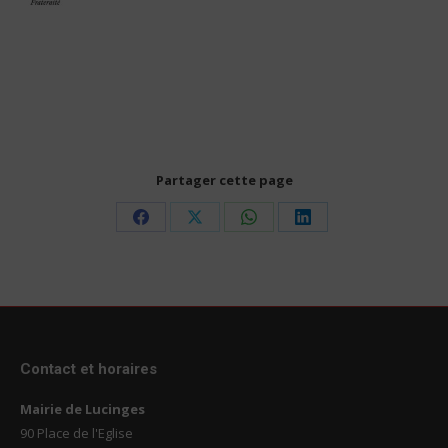
Partager cette page
Share
Share
Share
Share
on
on
on
on
Facebook
X
WhatsApp
LinkedIn
Contact et horaires
Mairie de Lucinges
90 Place de l'Eglise