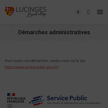
Facebook
page
opens
Démarches administratives
in
Vous êtes ici :
new
window
Pour toutes vos démarches, rendez-vous sur le site
https://www.service-public.gouv.fr/