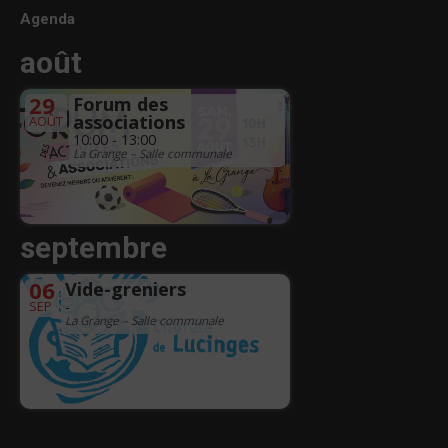
Agenda
août
29
Forum des
associations
AOÛT
10:00 - 13:00
La Grange – Salle communale
septembre
06
Vide-greniers
SEP
-
La Grange – Salle communale