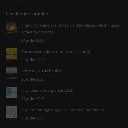
Facebook
RSS
page
page
Les derniers articles
opens
opens
in
in
Interdiction temporaire des tirs d’articles pyrotechniques
new
new
et des feux festifs
window
window
31 juillet 2026
Sécheresse : alerte renforcée niveau 3/4
30 juillet 2026
Arbre du jeu de boules
20 juillet 2026
Inscriptions vide-greniers 2026
17 juillet 2026
Vigilance orange orages sur notre département
16 juillet 2026