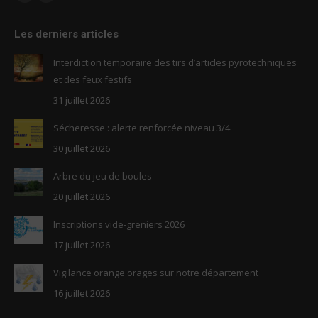
Facebook
RSS
page
page
Les derniers articles
opens
opens
in
in
Interdiction temporaire des tirs d’articles pyrotechniques
new
new
et des feux festifs
window
window
31 juillet 2026
Sécheresse : alerte renforcée niveau 3/4
30 juillet 2026
Arbre du jeu de boules
20 juillet 2026
Inscriptions vide-greniers 2026
17 juillet 2026
Vigilance orange orages sur notre département
16 juillet 2026