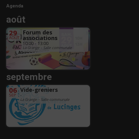
Agenda
août
29
Forum des
associations
AOÛT
10:00 - 13:00
La Grange – Salle communale
septembre
06
Vide-greniers
SEP
-
La Grange – Salle communale