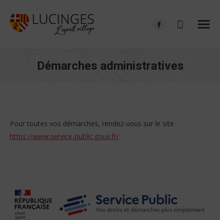
Facebook
page
opens
Démarches administratives
in
Vous êtes ici :
new
window
Pour toutes vos démarches, rendez-vous sur le site
https://www.service-public.gouv.fr/