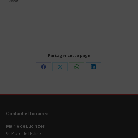
Partager cette page
Share
Share
Share
Share
on
on
on
on
Facebook
X
WhatsApp
LinkedIn
Contact et horaires
Mairie de Lucinges
90 Place de l'Eglise