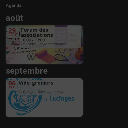
Agenda
août
29
Forum des
associations
AOÛT
10:00 - 13:00
La Grange – Salle communale
septembre
06
Vide-greniers
SEP
-
La Grange – Salle communale