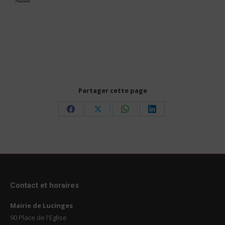
Partager cette page
Share
Share
Share
Share
on
on
on
on
Facebook
X
WhatsApp
LinkedIn
Contact et horaires
Mairie de Lucinges
90 Place de l'Eglise