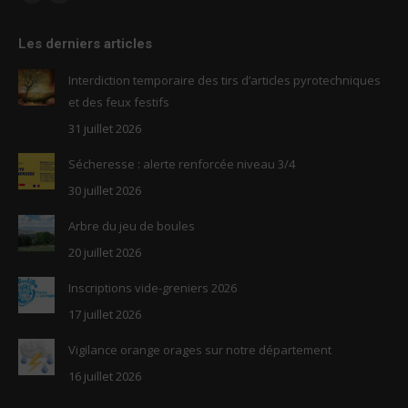
Facebook
RSS
page
page
Les derniers articles
opens
opens
in
in
Interdiction temporaire des tirs d’articles pyrotechniques
new
new
et des feux festifs
window
window
31 juillet 2026
Sécheresse : alerte renforcée niveau 3/4
30 juillet 2026
Arbre du jeu de boules
20 juillet 2026
Inscriptions vide-greniers 2026
17 juillet 2026
Vigilance orange orages sur notre département
16 juillet 2026