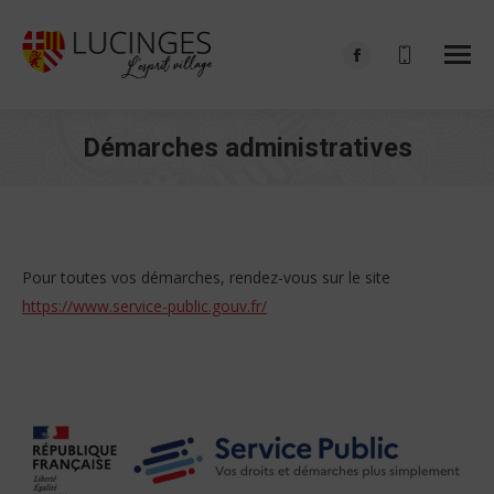
Facebook
page
opens
Démarches administratives
in
Vous êtes ici :
new
window
Pour toutes vos démarches, rendez-vous sur le site
https://www.service-public.gouv.fr/