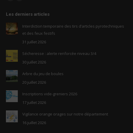
Facebook
RSS
page
page
Les derniers articles
opens
opens
in
in
Interdiction temporaire des tirs d’articles pyrotechniques
new
new
et des feux festifs
window
window
31 juillet 2026
Sécheresse : alerte renforcée niveau 3/4
30 juillet 2026
Arbre du jeu de boules
20 juillet 2026
Inscriptions vide-greniers 2026
17 juillet 2026
Vigilance orange orages sur notre département
16 juillet 2026