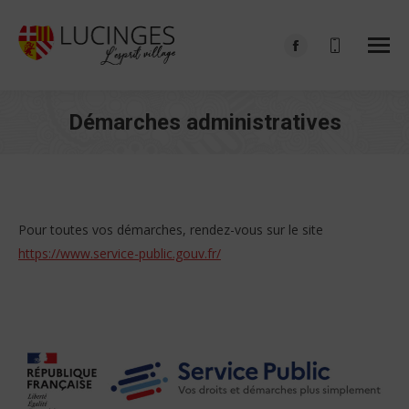
Facebook
page
opens
Démarches administratives
in
Vous êtes ici :
new
window
Pour toutes vos démarches, rendez-vous sur le site
https://www.service-public.gouv.fr/