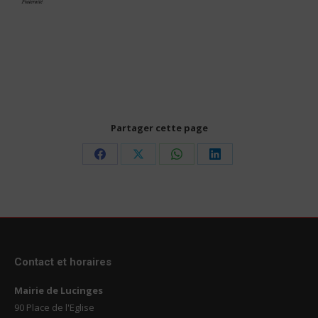
Partager cette page
Share
Share
Share
Share
on
on
on
on
Facebook
X
WhatsApp
LinkedIn
Contact et horaires
Mairie de Lucinges
90 Place de l'Eglise