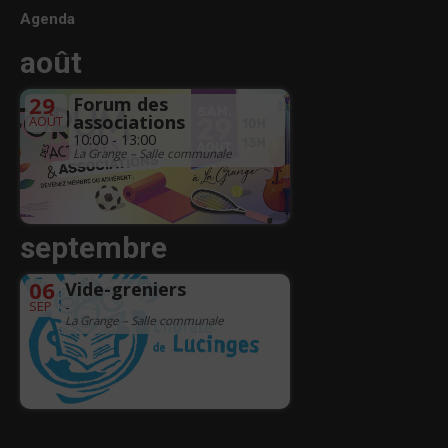
Agenda
août
29
Forum des
associations
AOÛT
10:00 - 13:00
La Grange – Salle communale
septembre
06
Vide-greniers
SEP
-
La Grange – Salle communale