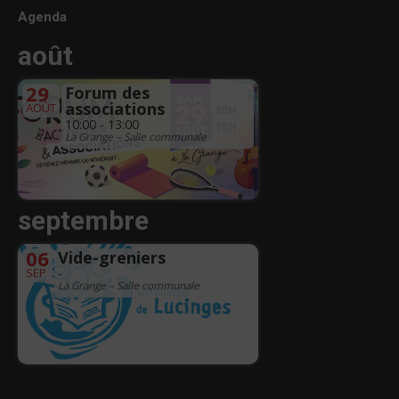
Agenda
août
29
Forum des
associations
AOÛT
10:00 - 13:00
La Grange – Salle communale
septembre
06
Vide-greniers
SEP
-
La Grange – Salle communale