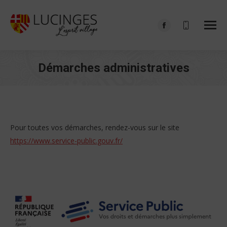
Facebook
page
opens
Démarches administratives
in
Vous êtes ici :
new
window
Pour toutes vos démarches, rendez-vous sur le site
https://www.service-public.gouv.fr/