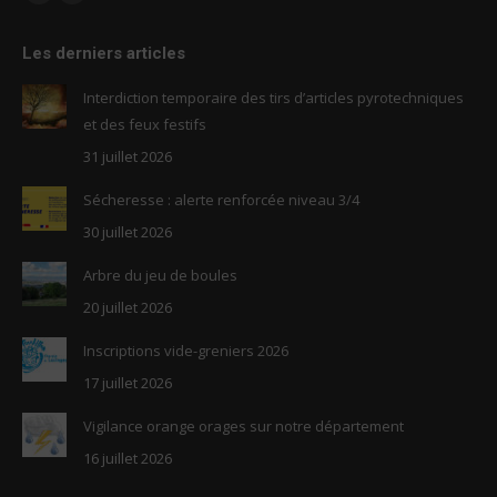
Facebook
RSS
page
page
Les derniers articles
opens
opens
in
in
Interdiction temporaire des tirs d’articles pyrotechniques
new
new
et des feux festifs
window
window
31 juillet 2026
Sécheresse : alerte renforcée niveau 3/4
30 juillet 2026
Arbre du jeu de boules
20 juillet 2026
Inscriptions vide-greniers 2026
17 juillet 2026
Vigilance orange orages sur notre département
16 juillet 2026