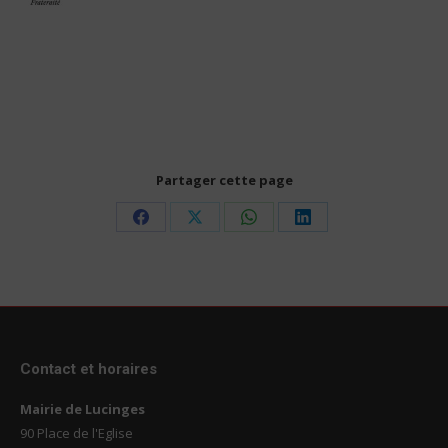
Partager cette page
Share
Share
Share
Share
on
on
on
on
Facebook
X
WhatsApp
LinkedIn
Contact et horaires
Mairie de Lucinges
90 Place de l'Eglise