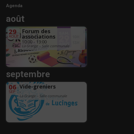
Agenda
août
29
Forum des
associations
AOÛT
10:00 - 13:00
La Grange – Salle communale
septembre
06
Vide-greniers
SEP
-
La Grange – Salle communale