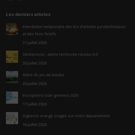
Facebook
RSS
page
page
Les derniers articles
opens
opens
in
in
Interdiction temporaire des tirs d’articles pyrotechniques
new
new
et des feux festifs
window
window
31 juillet 2026
Sécheresse : alerte renforcée niveau 3/4
30 juillet 2026
Arbre du jeu de boules
20 juillet 2026
Inscriptions vide-greniers 2026
17 juillet 2026
Vigilance orange orages sur notre département
16 juillet 2026