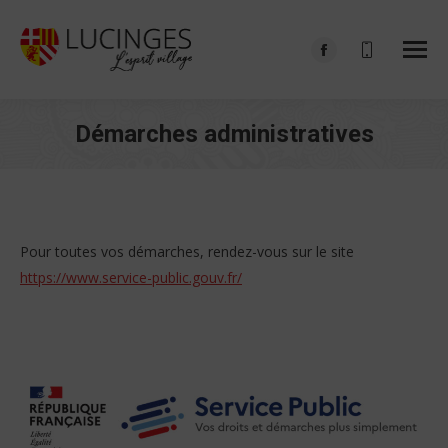
Facebook
page
opens
Démarches administratives
in
Vous êtes ici :
new
window
Pour toutes vos démarches, rendez-vous sur le site
https://www.service-public.gouv.fr/