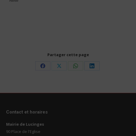
Partager cette page
Share
Share
Share
Share
on
on
on
on
Facebook
X
WhatsApp
LinkedIn
Contact et horaires
Mairie de Lucinges
90 Place de l'Eglise