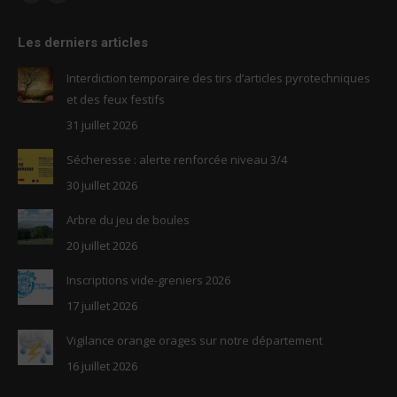
Facebook
RSS
page
page
Les derniers articles
opens
opens
in
in
Interdiction temporaire des tirs d’articles pyrotechniques
new
new
et des feux festifs
window
window
31 juillet 2026
Sécheresse : alerte renforcée niveau 3/4
30 juillet 2026
Arbre du jeu de boules
20 juillet 2026
Inscriptions vide-greniers 2026
17 juillet 2026
Vigilance orange orages sur notre département
16 juillet 2026