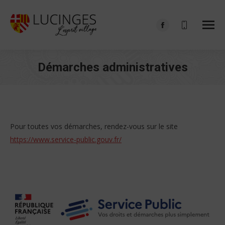
Facebook
page
opens
Démarches administratives
in
Vous êtes ici :
new
window
Pour toutes vos démarches, rendez-vous sur le site
https://www.service-public.gouv.fr/