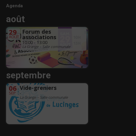
Agenda
août
29
Forum des
associations
AOÛT
10:00 - 13:00
La Grange – Salle communale
septembre
06
Vide-greniers
SEP
-
La Grange – Salle communale