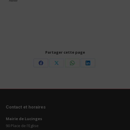
Partager cette page
Share
Share
Share
Share
on
on
on
on
Facebook
X
WhatsApp
LinkedIn
Contact et horaires
Mairie de Lucinges
90 Place de l'Eglise