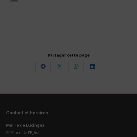
Partager cette page
Share
Share
Share
Share
on
on
on
on
Facebook
X
WhatsApp
LinkedIn
Contact et horaires
Mairie de Lucinges
90 Place de l'Eglise