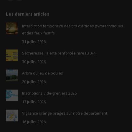
Facebook
RSS
page
page
Les derniers articles
opens
opens
in
in
Interdiction temporaire des tirs d’articles pyrotechniques
new
new
et des feux festifs
window
window
31 juillet 2026
Sécheresse : alerte renforcée niveau 3/4
30 juillet 2026
Arbre du jeu de boules
20 juillet 2026
Inscriptions vide-greniers 2026
17 juillet 2026
Vigilance orange orages sur notre département
16 juillet 2026