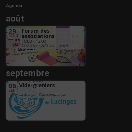
Agenda
août
29
Forum des
associations
AOÛT
10:00 - 13:00
La Grange – Salle communale
septembre
06
Vide-greniers
SEP
-
La Grange – Salle communale