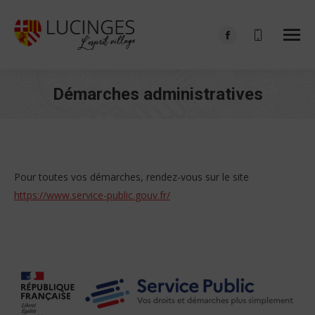
Facebook
page
opens
Démarches administratives
in
Vous êtes ici :
new
window
Pour toutes vos démarches, rendez-vous sur le site
https://www.service-public.gouv.fr/