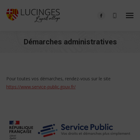
Facebook
page
opens
Démarches administratives
in
Vous êtes ici :
new
window
Pour toutes vos démarches, rendez-vous sur le site
https://www.service-public.gouv.fr/