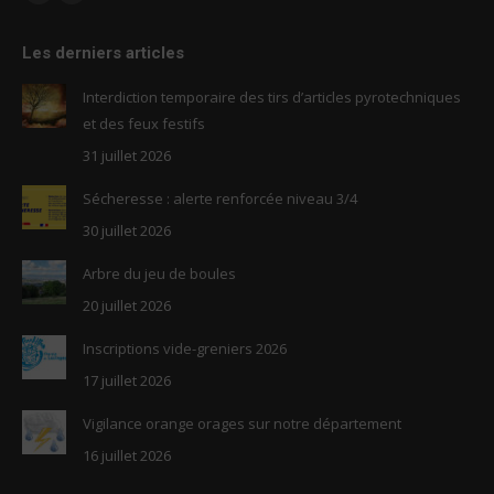
Facebook
RSS
page
page
Les derniers articles
opens
opens
in
in
Interdiction temporaire des tirs d’articles pyrotechniques
new
new
et des feux festifs
window
window
31 juillet 2026
Sécheresse : alerte renforcée niveau 3/4
30 juillet 2026
Arbre du jeu de boules
20 juillet 2026
Inscriptions vide-greniers 2026
17 juillet 2026
Vigilance orange orages sur notre département
16 juillet 2026