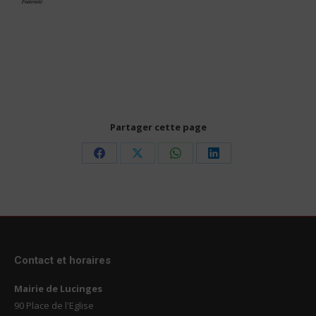
Partager cette page
Share
Share
Share
Share
on
on
on
on
Facebook
X
WhatsApp
LinkedIn
Contact et horaires
Mairie de Lucinges
90 Place de l'Eglise