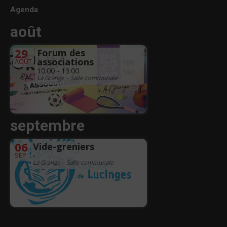
Agenda
août
29
Forum des
associations
AOÛT
10:00 - 13:00
La Grange – Salle communale
septembre
06
Vide-greniers
SEP
-
La Grange – Salle communale