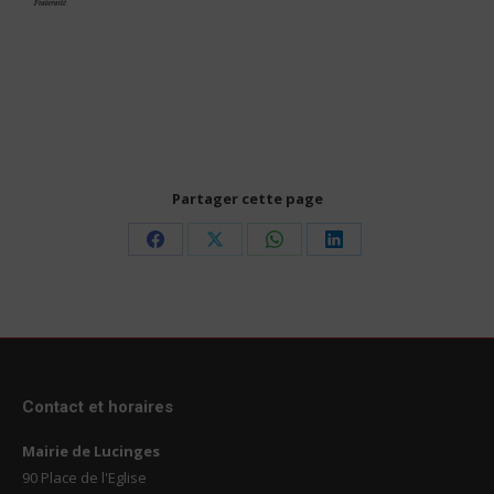
Partager cette page
Share
Share
Share
Share
on
on
on
on
Facebook
X
WhatsApp
LinkedIn
Contact et horaires
Mairie de Lucinges
90 Place de l'Eglise