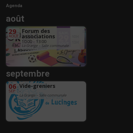
Agenda
août
29
Forum des
associations
AOÛT
10:00 - 13:00
La Grange – Salle communale
septembre
06
Vide-greniers
SEP
-
La Grange – Salle communale