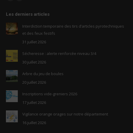
Facebook
RSS
page
page
Les derniers articles
opens
opens
in
in
Interdiction temporaire des tirs d’articles pyrotechniques
new
new
et des feux festifs
window
window
31 juillet 2026
Sécheresse : alerte renforcée niveau 3/4
30 juillet 2026
Arbre du jeu de boules
20 juillet 2026
Inscriptions vide-greniers 2026
17 juillet 2026
Vigilance orange orages sur notre département
16 juillet 2026