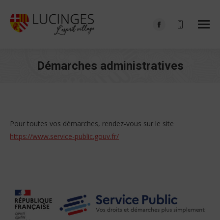
Facebook
page
opens
Démarches administratives
in
Vous êtes ici :
new
window
Pour toutes vos démarches, rendez-vous sur le site
https://www.service-public.gouv.fr/