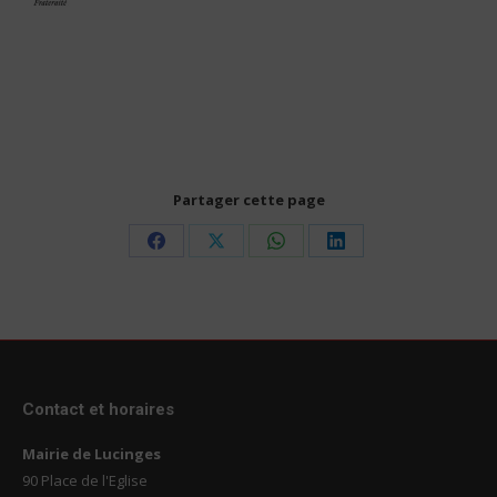
Partager cette page
Share
Share
Share
Share
on
on
on
on
Facebook
X
WhatsApp
LinkedIn
Contact et horaires
Mairie de Lucinges
90 Place de l'Eglise