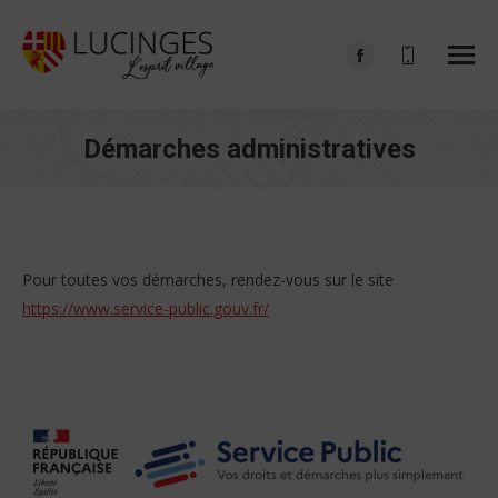
Facebook
page
opens
Démarches administratives
in
Vous êtes ici :
new
window
Pour toutes vos démarches, rendez-vous sur le site
https://www.service-public.gouv.fr/