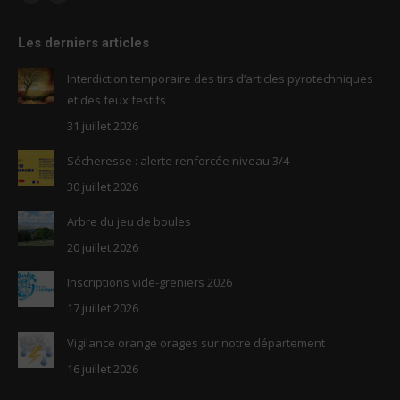
Facebook
RSS
page
page
Les derniers articles
opens
opens
in
in
Interdiction temporaire des tirs d’articles pyrotechniques
new
new
et des feux festifs
window
window
31 juillet 2026
Sécheresse : alerte renforcée niveau 3/4
30 juillet 2026
Arbre du jeu de boules
20 juillet 2026
Inscriptions vide-greniers 2026
17 juillet 2026
Vigilance orange orages sur notre département
16 juillet 2026