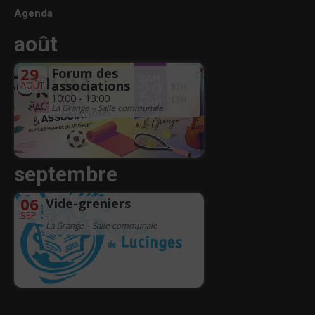
Agenda
août
29
Forum des
associations
AOÛT
10:00 - 13:00
La Grange – Salle communale
septembre
06
Vide-greniers
SEP
-
La Grange – Salle communale