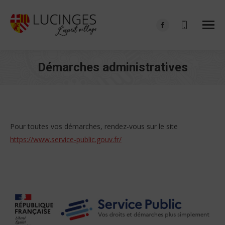
Facebook
page
opens
Démarches administratives
in
Vous êtes ici :
new
window
Pour toutes vos démarches, rendez-vous sur le site
https://www.service-public.gouv.fr/