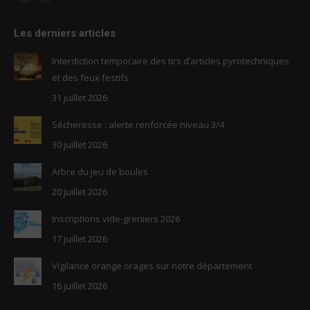
Facebook
RSS
page
page
Les derniers articles
opens
opens
in
in
Interdiction temporaire des tirs d’articles pyrotechniques
new
new
et des feux festifs
window
window
31 juillet 2026
Sécheresse : alerte renforcée niveau 3/4
30 juillet 2026
Arbre du jeu de boules
20 juillet 2026
Inscriptions vide-greniers 2026
17 juillet 2026
Vigilance orange orages sur notre département
16 juillet 2026