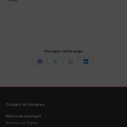
Partager cette page
Share
Share
Share
Share
on
on
on
on
Facebook
X
WhatsApp
LinkedIn
Contact et horaires
Mairie de Lucinges
90 Place de l'Eglise