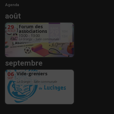
Agenda
août
29
Forum des
associations
AOÛT
10:00 - 13:00
La Grange – Salle communale
septembre
06
Vide-greniers
SEP
-
La Grange – Salle communale