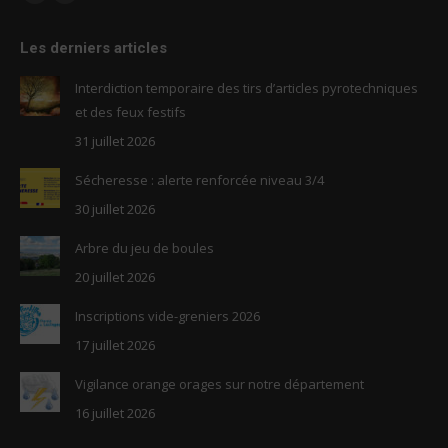
Facebook
RSS
page
page
Les derniers articles
opens
opens
in
in
Interdiction temporaire des tirs d’articles pyrotechniques
new
new
et des feux festifs
window
window
31 juillet 2026
Sécheresse : alerte renforcée niveau 3/4
30 juillet 2026
Arbre du jeu de boules
20 juillet 2026
Inscriptions vide-greniers 2026
17 juillet 2026
Vigilance orange orages sur notre département
16 juillet 2026