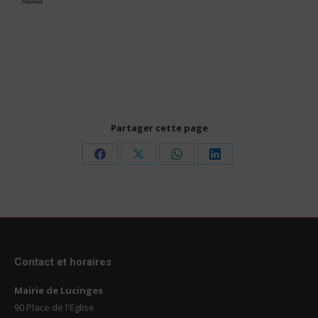
Partager cette page
Share
Share
Share
Share
on
on
on
on
Facebook
X
WhatsApp
LinkedIn
Contact et horaires
Mairie de Lucinges
90 Place de l'Eglise