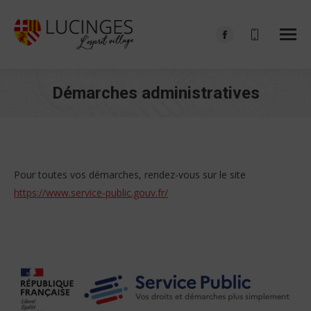
Facebook
page
opens
Démarches administratives
in
Vous êtes ici :
new
window
Pour toutes vos démarches, rendez-vous sur le site
https://www.service-public.gouv.fr/