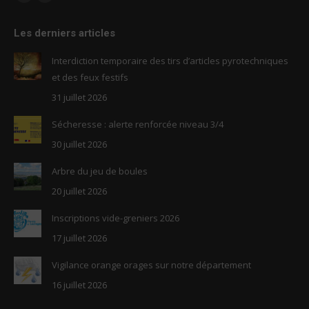
Facebook
RSS
page
page
Les derniers articles
opens
opens
in
in
Interdiction temporaire des tirs d’articles pyrotechniques
new
new
et des feux festifs
window
window
31 juillet 2026
Sécheresse : alerte renforcée niveau 3/4
30 juillet 2026
Arbre du jeu de boules
20 juillet 2026
Inscriptions vide-greniers 2026
17 juillet 2026
Vigilance orange orages sur notre département
16 juillet 2026