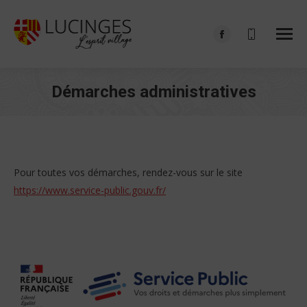
Facebook
page
opens
Démarches administratives
in
Vous êtes ici :
new
window
Pour toutes vos démarches, rendez-vous sur le site
https://www.service-public.gouv.fr/