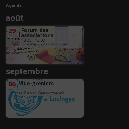
Agenda
août
29
Forum des
associations
AOÛT
10:00 - 13:00
La Grange – Salle communale
septembre
06
Vide-greniers
SEP
-
La Grange – Salle communale