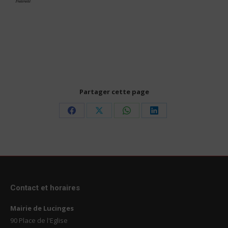
Partager cette page
Share
Share
Share
Share
on
on
on
on
Facebook
X
WhatsApp
LinkedIn
Contact et horaires
Mairie de Lucinges
90 Place de l'Eglise