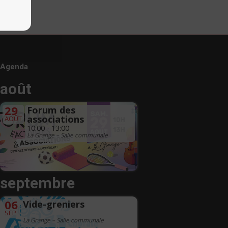
Agenda
août
29
Forum des
associations
AOÛT
10:00 - 13:00
La Grange – Salle communale
septembre
06
Vide-greniers
SEP
-
La Grange – Salle communale