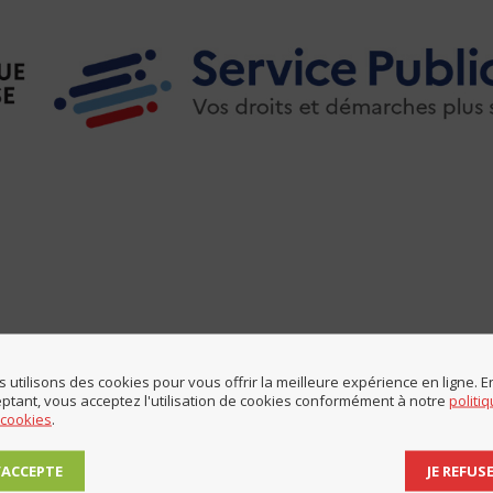
 utilisons des cookies pour vous offrir la meilleure expérience en ligne. E
ptant, vous acceptez l'utilisation de cookies conformément à notre
politi
 cookies
.
Partager cette page
J’ACCEPTE
JE REFUS
Share
Share
Share
Share