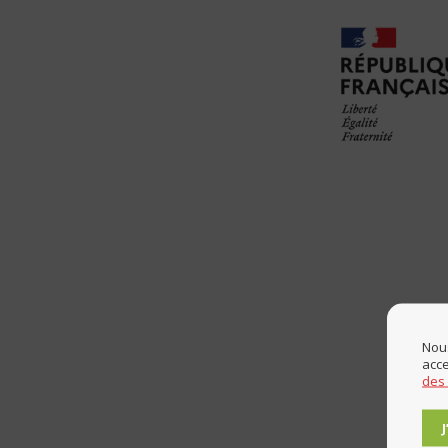
Nous
acce
des