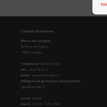
Pol
Contact et horaires
Mairie de Lucinges
90 Place de l'Eglise
74380 Lucinges
Téléphone :
04 50 43 30 93
Fax :
04 50 43 32 12
Email :
accueil@lucinges.fr
Délégué à la protection des données :
rgpd@lucinges.fr
Lundi :
Fermé
Mardi :
9h-12h / 14h-17h30