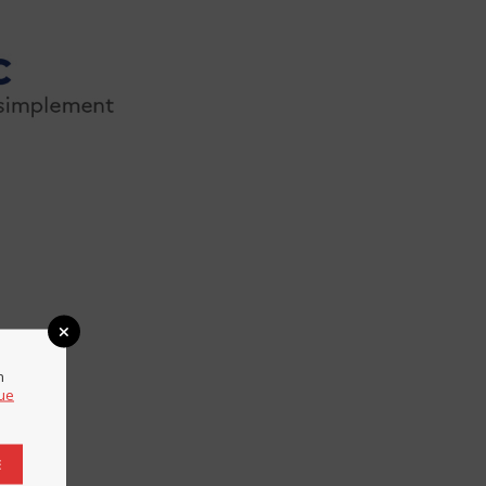
n
que
E