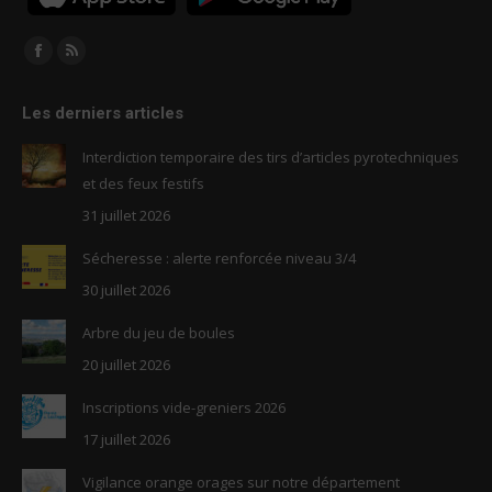
Trouvez nous sur :
Facebook
RSS
page
page
Les derniers articles
opens
opens
in
in
Interdiction temporaire des tirs d’articles pyrotechniques
new
new
et des feux festifs
window
window
31 juillet 2026
Sécheresse : alerte renforcée niveau 3/4
30 juillet 2026
Arbre du jeu de boules
20 juillet 2026
Inscriptions vide-greniers 2026
17 juillet 2026
Vigilance orange orages sur notre département