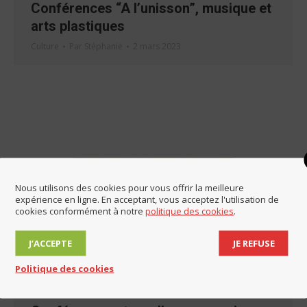
Conférences “A l’unisson”, musique et
arts plastiques
Culture
Par
Stéphanie
2 mars 2023
Nous utilisons des cookies pour vous offrir la meilleure
expérience en ligne. En acceptant, vous acceptez l'utilisation de
cookies conformément à notre
politique des cookies
.
J’ACCEPTE
JE REFUSE
Politique des cookies