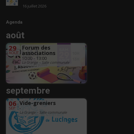
16 juillet 2026
Agenda
août
29
Forum des
associations
AOÛT
10:00 - 13:00
La Grange – Salle communale
septembre
06
Vide-greniers
SEP
-
La Grange – Salle communale