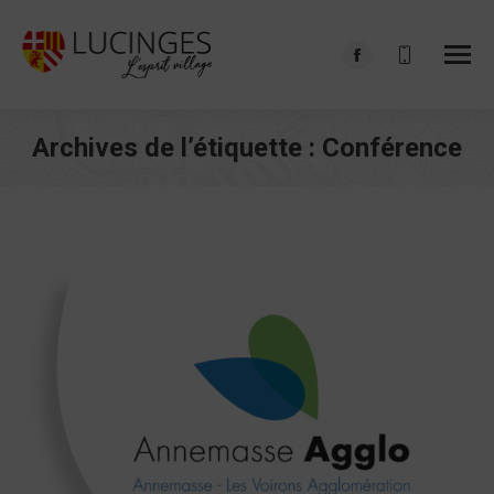
Facebook
page
opens
Archives de l’étiquette :
Conférence
in
Vous êtes ici :
new
window