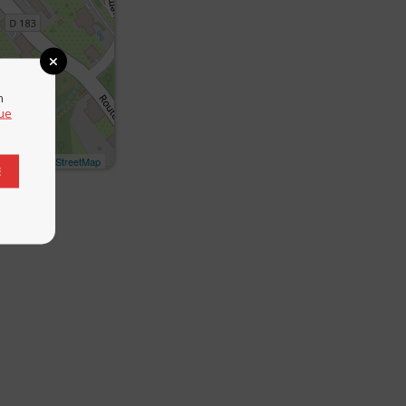
n
que
let
| ©
OpenStreetMap
E