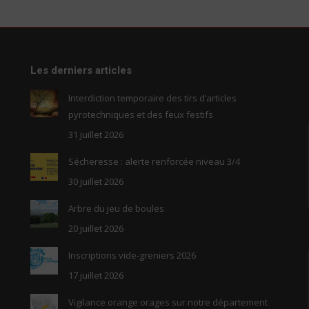
Facebook
LinkedIn
X
WhatsApp
Les derniers articles
Interdiction temporaire des tirs d’articles
pyrotechniques et des feux festifs
31 juillet 2026
Sécheresse : alerte renforcée niveau 3/4
30 juillet 2026
Arbre du jeu de boules
20 juillet 2026
Inscriptions vide-greniers 2026
17 juillet 2026
Vigilance orange orages sur notre département