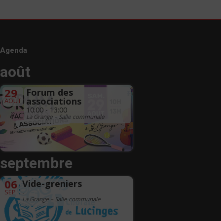
Agenda
août
29
Forum des
associations
AOÛT
10:00 - 13:00
La Grange – Salle communale
septembre
06
Vide-greniers
SEP
-
La Grange – Salle communale