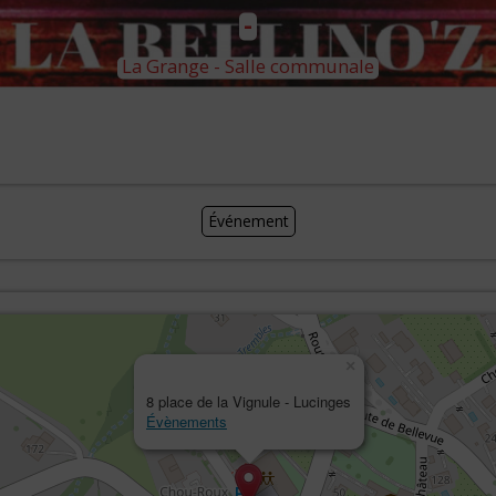
-
La Grange - Salle communale
Événement
×
8 place de la Vignule - Lucinges
Évènements