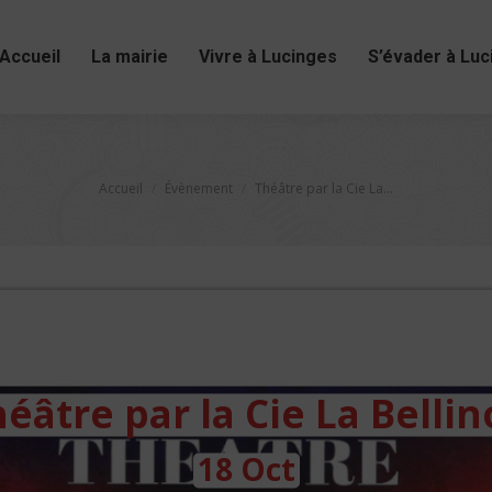
Accueil
La mairie
Vivre à Lucinges
S’évader à Luc
Vous êtes ici :
Accueil
Évènement
Théâtre par la Cie La…
éâtre par la Cie La Bellin
18 Oct