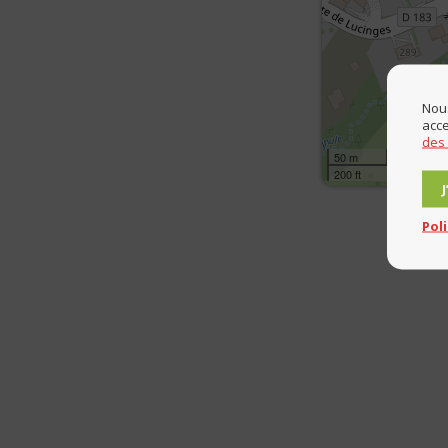
Nous
acce
des
50 m
200 ft
Pol