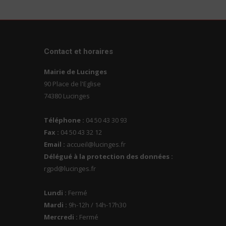
Contact et horaires
Mairie de Lucinges
90 Place de l'Eglise
74380 Lucinges
Téléphone :
04 50 43 30 93
Fax :
04 50 43 32 12
Email :
accueil@lucinges.fr
Délégué à la protection des données :
rgpd@lucinges.fr
Lundi :
Fermé
Mardi :
9h-12h / 14h-17h30
Mercredi :
Fermé