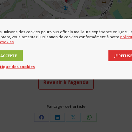
 utilisons des cookies pour vous offrir la meilleure expérience en ligne. E
ptant, vous acceptez l'utilisation de cookies conformément à notre
politi
 cookies
.
Leaf
J’ACCEPTE
JE REFUS
Télécharger l'évènement au format ICAL
itique des cookies
Revenir à l'agenda
Partager cet article
Share
Share
Share
Share
on
on
on
on