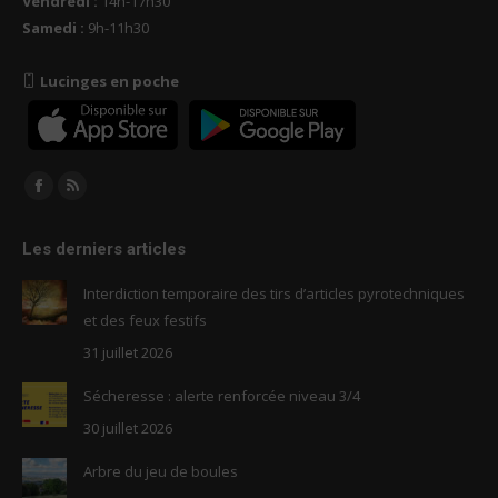
Vendredi :
14h-17h30
Samedi :
9h-11h30
Lucinges en poche
Trouvez nous sur :
Facebook
RSS
page
page
Les derniers articles
opens
opens
in
in
Interdiction temporaire des tirs d’articles pyrotechniques
new
new
et des feux festifs
window
window
31 juillet 2026
Sécheresse : alerte renforcée niveau 3/4
30 juillet 2026
Arbre du jeu de boules