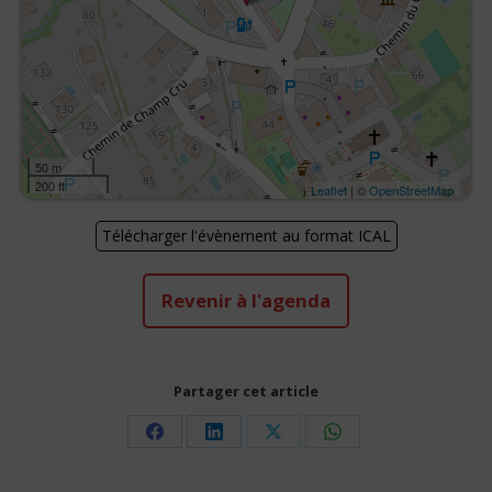
50 m
200 ft
Leaflet
| ©
OpenStreetMap
Télécharger l'évènement au format ICAL
Revenir à l'agenda
Partager cet article
Share
Share
Share
Share
on
on
on
on