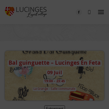
Facebook
page
opens
in
Vous êtes ici :
new
window
Bal guinguette – Lucinges En Feta
09 Juil
19:00 - 23:45
La Grange - Salle communale
Événement