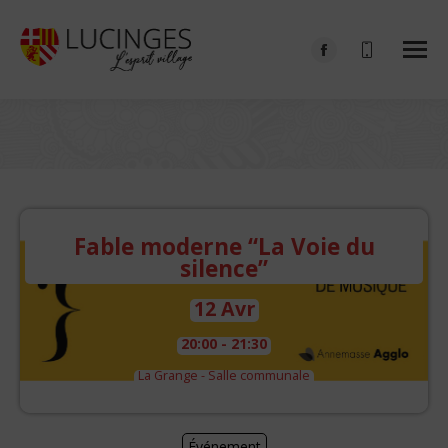
Facebook
page
opens
in
Vous êtes ici :
new
window
Fable moderne “La Voie du
silence”
12 Avr
20:00 - 21:30
La Grange - Salle communale
Événement