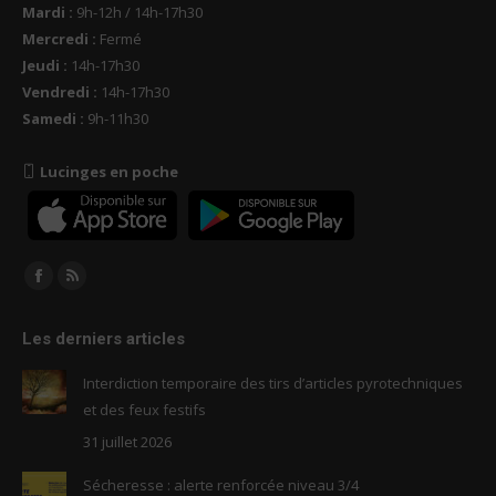
Mardi :
9h-12h / 14h-17h30
Mercredi :
Fermé
Jeudi :
14h-17h30
Vendredi :
14h-17h30
Samedi :
9h-11h30
Lucinges en poche
Trouvez nous sur :
Facebook
RSS
page
page
Les derniers articles
opens
opens
in
in
Interdiction temporaire des tirs d’articles pyrotechniques
new
new
et des feux festifs
window
window
31 juillet 2026
Sécheresse : alerte renforcée niveau 3/4