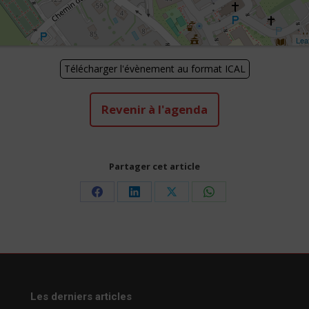
Leaf
Télécharger l'évènement au format ICAL
Revenir à l'agenda
Partager cet article
Share
Share
Share
Share
on
on
on
on
Facebook
LinkedIn
X
WhatsApp
Les derniers articles