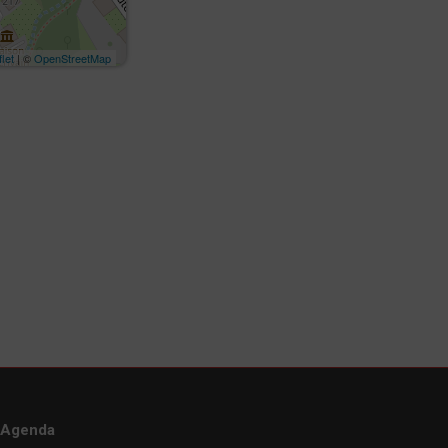
let
| ©
OpenStreetMap
Agenda