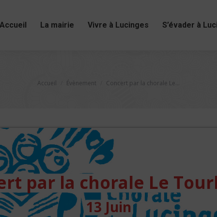
Accueil
La mairie
Vivre à Lucinges
S’évader à Luc
Vous êtes ici :
Accueil
Évènement
Concert par la chorale Le…
rt par la chorale Le Tour
13 Juin