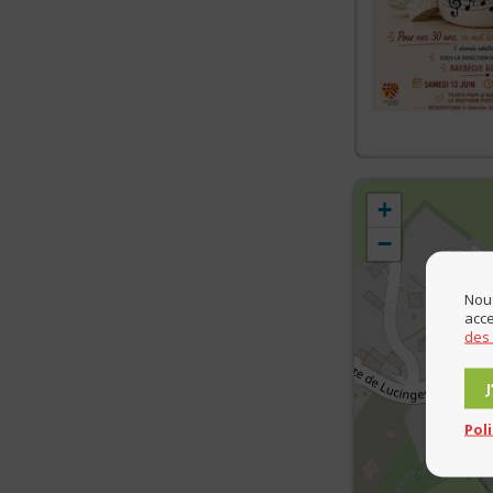
+
−
Nous
acce
des
Pol