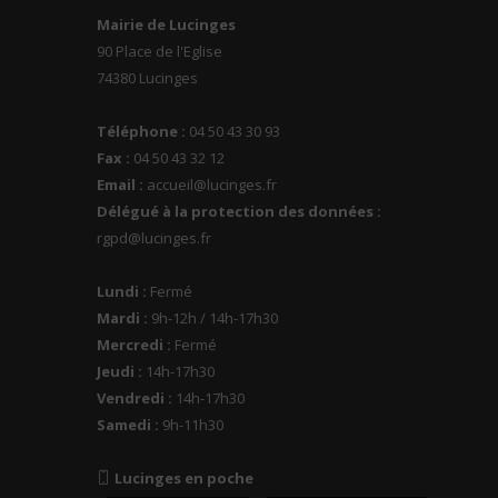
Mairie de Lucinges
90 Place de l'Eglise
74380 Lucinges
Téléphone :
04 50 43 30 93
Fax :
04 50 43 32 12
Email :
accueil@lucinges.fr
Délégué à la protection des données :
rgpd@lucinges.fr
Lundi :
Fermé
Mardi :
9h-12h / 14h-17h30
Mercredi :
Fermé
Jeudi :
14h-17h30
Vendredi :
14h-17h30
Samedi :
9h-11h30
Lucinges en poche