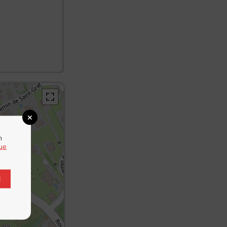
n
que
E