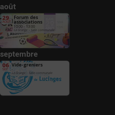
août
29
Forum des
associations
AOÛT
10:00 - 13:00
La Grange – Salle communale
septembre
06
Vide-greniers
SEP
-
La Grange – Salle communale