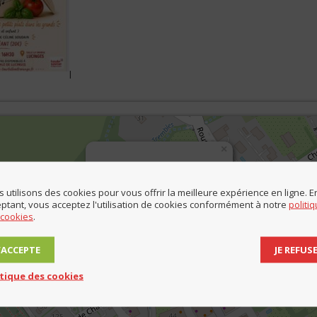
l
×
8 place de la Vignule - Lucinges
Évènements
 utilisons des cookies pour vous offrir la meilleure expérience en ligne. E
ptant, vous acceptez l'utilisation de cookies conformément à notre
politi
 cookies
.
J’ACCEPTE
JE REFUS
itique des cookies