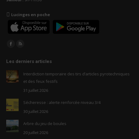
Lucinges en poche
Trouvez nous sur :
Facebook
RSS
page
page
Les derniers articles
opens
opens
in
in
Interdiction temporaire des tirs d’articles pyrotechniques
new
new
et des feux festifs
window
window
31 juillet 2026
Sécheresse : alerte renforcée niveau 3/4
30 juillet 2026
Arbre du jeu de boules
20 juillet 2026