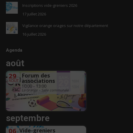
Inscriptions vide-greniers 2026
17 juillet 2026
Vigilance orange orages sur notre département
16 juillet 2026
Agenda
août
29
Forum des
associations
AOÛT
10:00 - 13:00
La Grange – Salle communale
septembre
06
Vide-greniers