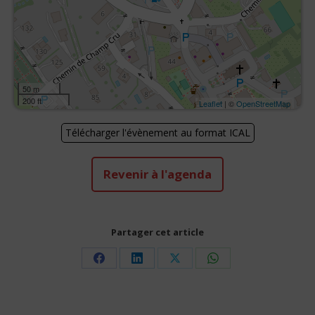
50 m
200 ft
Leaflet
| ©
OpenStreetMap
Télécharger l'évènement au format ICAL
Revenir à l'agenda
Partager cet article
Share
Share
Share
Share
on
on
on
on
Facebook
LinkedIn
X
WhatsApp