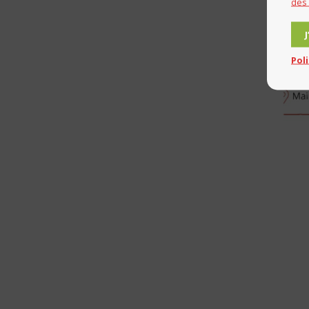
des
Pol