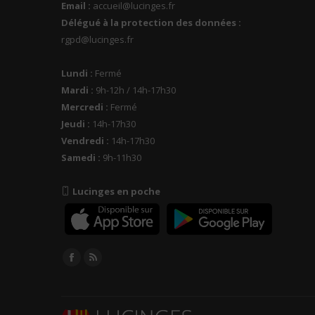
Email :
accueil@lucinges.fr
Délégué à la protection des données :
rgpd@lucinges.fr
Lundi :
Fermé
Mardi :
9h-12h / 14h-17h30
Mercredi :
Fermé
Jeudi :
14h-17h30
Vendredi :
14h-17h30
Samedi :
9h-11h30
Lucinges en poche
Trouvez nous sur :
Facebook
RSS
page
page
opens
opens