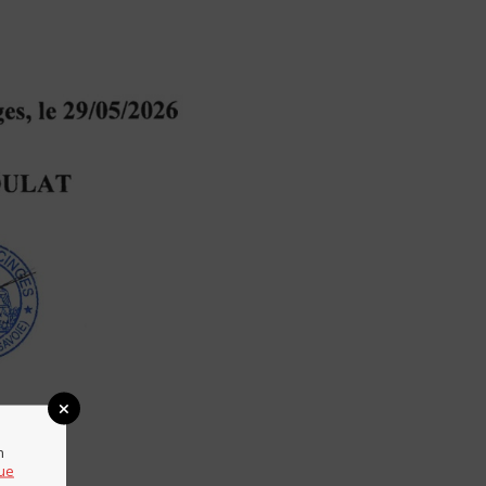
n
que