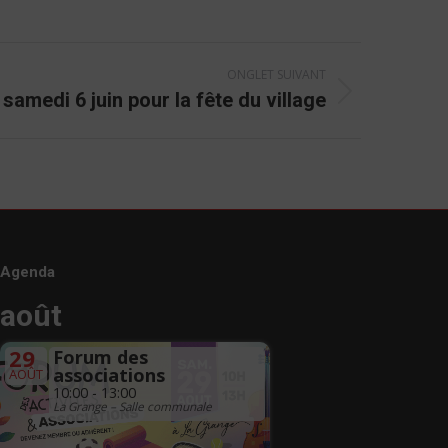
ONGLET SUIVANT
amedi 6 juin pour la fête du village
Agenda
août
29
Forum des
associations
AOÛT
10:00 - 13:00
La Grange – Salle communale