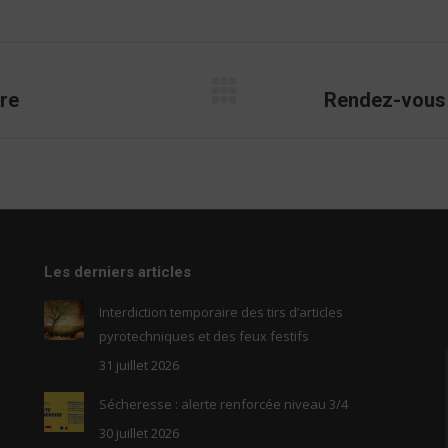
on
on
on
on
Facebook
LinkedIn
X
WhatsApp
ire
Rendez-vous s
Onglet
suivant
Les derniers articles
Interdiction temporaire des tirs d’articles
pyrotechniques et des feux festifs
31 juillet 2026
Sécheresse : alerte renforcée niveau 3/4
30 juillet 2026