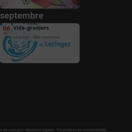
septembre
06
Vide-greniers
SEP
-
La Grange – Salle communale
 de Lucinges -
Mentions légales
-
Paramètres de confidentialité