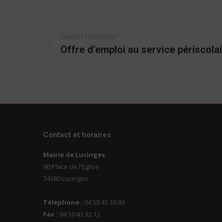
Navigation
ONGLET PRÉCÉDENT
de
Offre d’emploi au service périscola
Onglet
commentaire
précédent
Contact et horaires
Mairie de Lucinges
90 Place de l'Eglise
74380 Lucinges
Téléphone :
04 50 43 30 93
Fax :
04 50 43 32 12