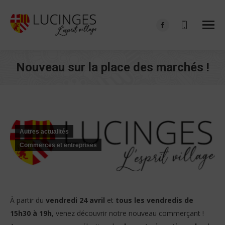
Facebook
page
opens
Nouveau sur la place des marchés !
in
Vous êtes ici :
new
window
Autres actualités
Commerces et entreprises
À partir du
vendredi 24 avril
et
tous les vendredis de
15h30 à 19h
, venez découvrir notre nouveau commerçant !