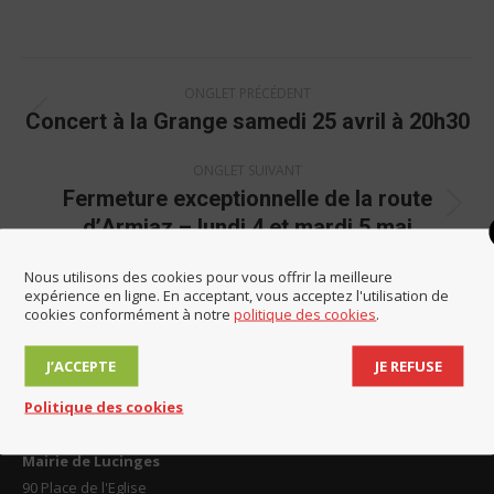
on
on
on
on
Facebook
LinkedIn
X
WhatsApp
Navigation
ONGLET PRÉCÉDENT
de
Concert à la Grange samedi 25 avril à 20h30
Onglet
commentaire
précédent
ONGLET SUIVANT
Fermeture exceptionnelle de la route
Onglet
d’Armiaz – lundi 4 et mardi 5 mai
suivant
Nous utilisons des cookies pour vous offrir la meilleure
expérience en ligne. En acceptant, vous acceptez l'utilisation de
cookies conformément à notre
politique des cookies
.
J’ACCEPTE
JE REFUSE
Politique des cookies
Contact et horaires
Mairie de Lucinges
90 Place de l'Eglise