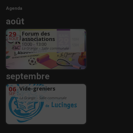
Agenda
août
29
Forum des
associations
AOÛT
10:00 - 13:00
La Grange – Salle communale
septembre
06
Vide-greniers
SEP
-
La Grange – Salle communale