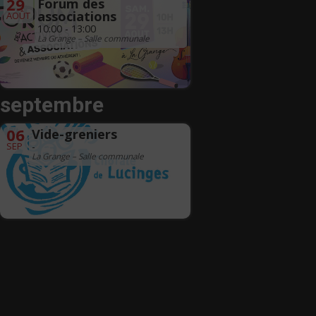
29
Forum des
associations
AOÛT
10:00 - 13:00
La Grange – Salle communale
septembre
06
Vide-greniers
SEP
-
La Grange – Salle communale