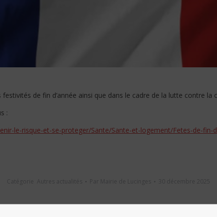
festivités de fin d’année ainsi que dans le cadre de la lutte contre 
s :
venir-le-risque-et-se-proteger/Sante/Sante-et-logement/Fetes-de-fin-
Catégorie
Autres actualités
Par
Mairie de Lucinges
30 décembre 2025
Partager cet article