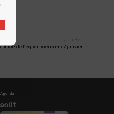
n
que
E
ONGLET SUIVANT
 place de l’église mercredi 7 janvier
Agenda
août