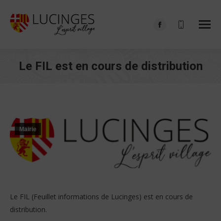
Facebook
page
opens
Le FIL est en cours de distribution
in
Vous êtes ici :
new
window
Mairie
Le FIL (Feuillet informations de Lucinges) est en cours de
distribution.