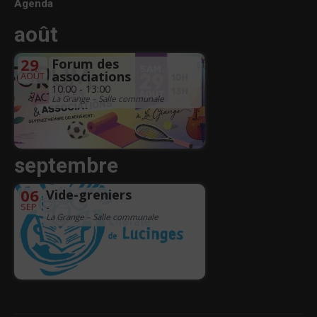
Agenda
août
29
Forum des
associations
AOÛT
10:00 - 13:00
La Grange – Salle communale
septembre
06
Vide-greniers
SEP
-
La Grange – Salle communale