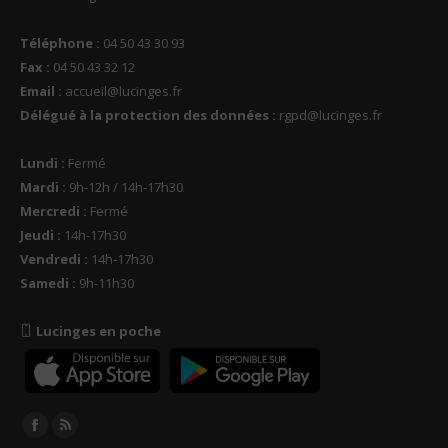
Téléphone :
04 50 43 30 93
Fax :
04 50 43 32 12
Email :
accueil@lucinges.fr
Délégué à la protection des données :
rgpd@lucinges.fr
Lundi :
Fermé
Mardi :
9h-12h / 14h-17h30
Mercredi :
Fermé
Jeudi :
14h-17h30
Vendredi :
14h-17h30
Samedi :
9h-11h30
Lucinges en poche
Trouvez nous sur :
Facebook
RSS