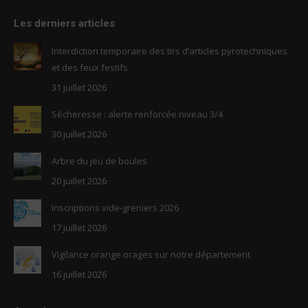
page
page
Les derniers articles
opens
opens
in
in
Interdiction temporaire des tirs d’articles pyrotechniques
new
new
et des feux festifs
window
window
31 juillet 2026
Sécheresse : alerte renforcée niveau 3/4
30 juillet 2026
Arbre du jeu de boules
20 juillet 2026
Inscriptions vide-greniers 2026
17 juillet 2026
Vigilance orange orages sur notre département
16 juillet 2026