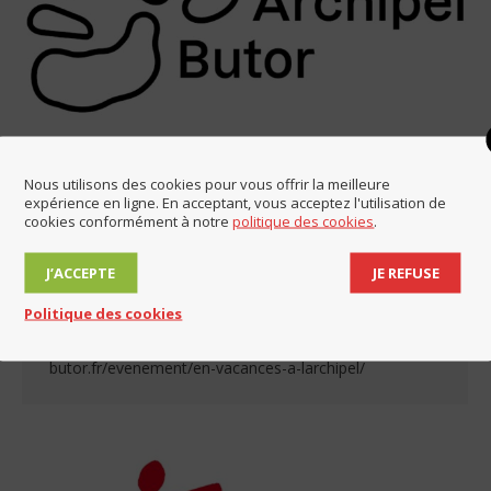
Nous utilisons des cookies pour vous offrir la meilleure
Vacances à l’archipel Butor :
expérience en ligne. En acceptant, vous acceptez l'utilisation de
cookies conformément à notre
politique des cookies
.
demandez le programme !
Animations
,
Autres actualités
,
Bibliothèque
J’ACCEPTE
JE REFUSE
Par
Mairie de Lucinges
10 juillet 2025
Retrouvez tout le programmes des vacances à
Politique des cookies
l’archipel dans le lien ci-dessous : https://www.archipel-
butor.fr/evenement/en-vacances-a-larchipel/