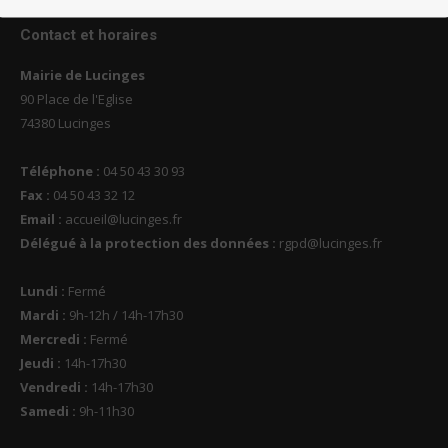
Contact et horaires
Mairie de Lucinges
90 Place de l'Eglise
74380 Lucinges
Téléphone :
04 50 43 30 93
Fax :
04 50 43 32 12
Email :
accueil@lucinges.fr
Délégué à la protection des données :
rgpd@lucinges.fr
Lundi :
Fermé
Mardi :
9h-12h / 14h-17h30
Mercredi :
Fermé
Jeudi :
14h-17h30
Vendredi :
14h-17h30
Samedi :
9h-11h30