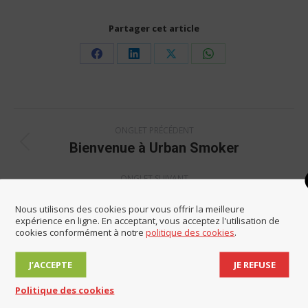
Partager cet article
Share
Share
Share
Share
on
on
on
on
Facebook
LinkedIn
X
WhatsApp
Navigation
ONGLET PRÉCÉDENT
de
Bienvenue à Urban Smoker
Onglet
commentaire
précédent
ONGLET SUIVANT
Prochain conseil municipal lundi 17 mars à
Onglet
Nous utilisons des cookies pour vous offrir la meilleure
19h30
expérience en ligne. En acceptant, vous acceptez l'utilisation de
suivant
cookies conformément à notre
politique des cookies
.
J’ACCEPTE
JE REFUSE
Politique des cookies