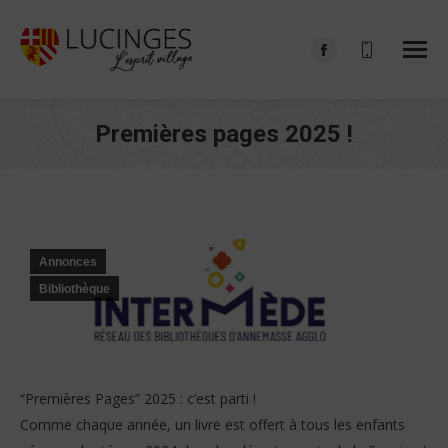
Facebook
page
opens
Premières pages 2025 !
in
Vous êtes ici :
new
window
Annonces
Bibliothèque
“Premières Pages” 2025 : c’est parti !
Comme chaque année, un livre est offert à tous les enfants