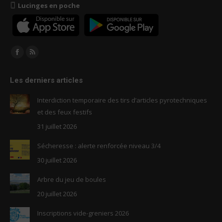
Lucinges en poche
Trouvez nous sur :
Facebook
RSS
page
page
Les derniers articles
opens
opens
in
in
Interdiction temporaire des tirs d’articles pyrotechniques
new
new
et des feux festifs
window
window
31 juillet 2026
Sécheresse : alerte renforcée niveau 3/4
30 juillet 2026
Arbre du jeu de boules
20 juillet 2026
Inscriptions vide-greniers 2026