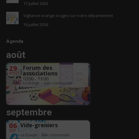
17 juillet 2026
Vigilance orange orages sur notre département
16 juillet 2026
Agenda
août
29
Forum des
associations
AOÛT
10:00 - 13:00
La Grange – Salle communale
septembre
06
Vide-greniers
SEP
-
La Grange – Salle communale