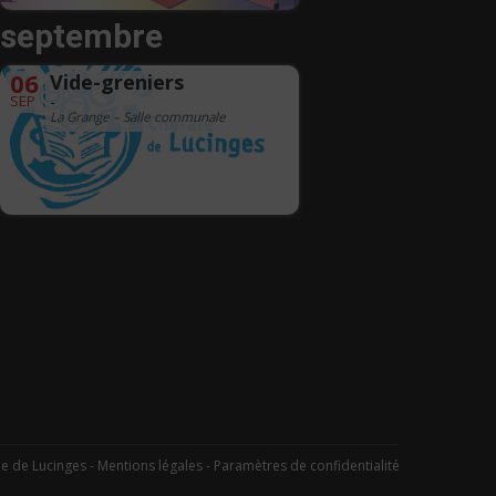
septembre
06
Vide-greniers
SEP
-
La Grange – Salle communale
 de Lucinges -
Mentions légales
-
Paramètres de confidentialité