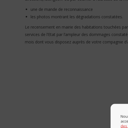
une de mande de reconnaissance
les photos montrant les dégradations constatées.
Le recensement en mairie des habitations touchées par 
services de l’Etat par l’ampleur des dommages constatés 
mois dont vous disposez auprès de votre compagnie d’
Nous
acce
des