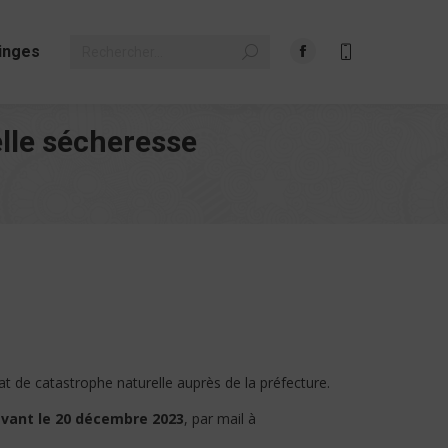
Search:
inges
Facebook
page
opens
elle sécheresse
in
new
window
t de catastrophe naturelle auprès de la préfecture.
vant le 20 décembre 2023
, par mail à