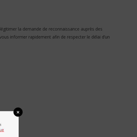
e légitimer la demande de reconnaissance auprès des
vous informer rapidement afin de respecter le délai d’un
n
que