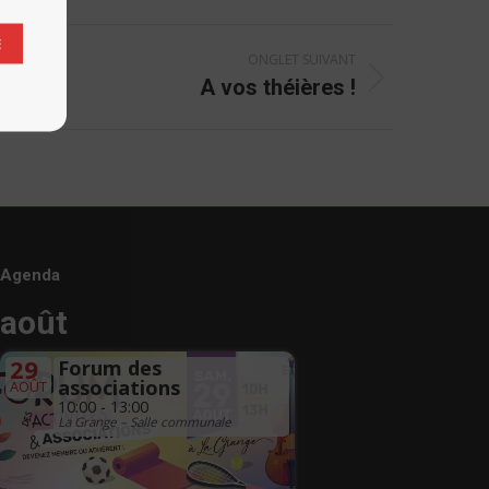
E
ONGLET SUIVANT
A vos théières !
Agenda
août
29
Forum des
associations
AOÛT
10:00 - 13:00
La Grange – Salle communale