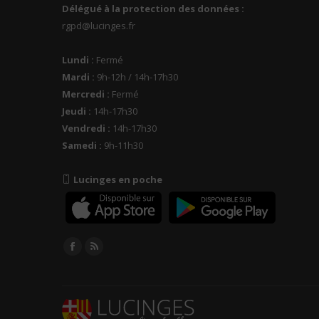
Délégué à la protection des données :
rgpd@lucinges.fr
Lundi :
Fermé
Mardi :
9h-12h / 14h-17h30
Mercredi :
Fermé
Jeudi :
14h-17h30
Vendredi :
14h-17h30
Samedi :
9h-11h30
Lucinges en poche
Trouvez nous sur :
Facebook
RSS
page
page
opens
opens
in
in