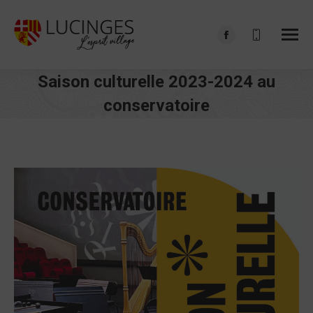
Facebook
page
Saison culturelle 2023-2024 au
opens
in
conservatoire
new
Vous êtes ici :
window