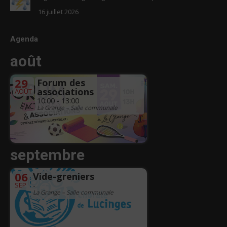
16 juillet 2026
Agenda
août
29
Forum des
associations
AOÛT
10:00 - 13:00
La Grange – Salle communale
septembre
06
Vide-greniers
SEP
-
La Grange – Salle communale