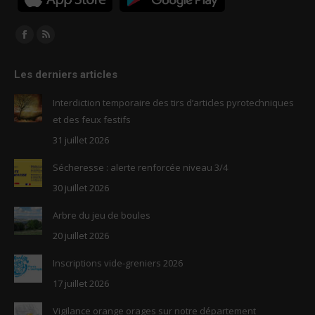
Trouvez nous sur :
Facebook
RSS
page
page
Les derniers articles
opens
opens
in
in
Interdiction temporaire des tirs d’articles pyrotechniques
new
new
et des feux festifs
window
window
31 juillet 2026
Sécheresse : alerte renforcée niveau 3/4
30 juillet 2026
Arbre du jeu de boules
20 juillet 2026
Inscriptions vide-greniers 2026
17 juillet 2026
Vigilance orange orages sur notre département