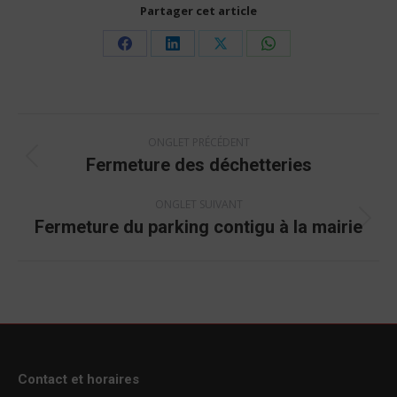
Partager cet article
Share
Share
Share
Share
on
on
on
on
Facebook
LinkedIn
X
WhatsApp
Navigation
ONGLET PRÉCÉDENT
de
Fermeture des déchetteries
Onglet
commentaire
précédent
ONGLET SUIVANT
Fermeture du parking contigu à la mairie
Onglet
suivant
Contact et horaires