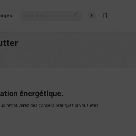
Search:
inges
Facebook
page
opens
utter
in
new
window
vation énergétique.
s retrouverez des conseils pratiques si vous êtes