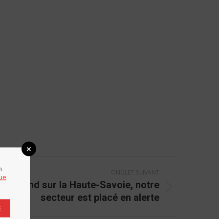
n
ONGLET SUIVANT
que
 s’étend sur la Haute-Savoie, notre
secteur est placé en alerte
E