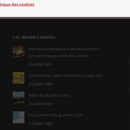
itique des cookies
Les derniers articles
Interdiction temporaire des tirs d’articles
pyrotechniques et des feux festifs
31 juillet 2026
Sécheresse : alerte renforcée niveau 3/4
30 juillet 2026
Arbre du jeu de boules
20 juillet 2026
Inscriptions vide-greniers 2026
17 juillet 2026