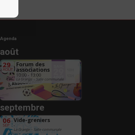
Agenda
août
29
Forum des
associations
AOÛT
10:00 - 13:00
La Grange – Salle communale
septembre
06
Vide-greniers
SEP
-
La Grange – Salle communale