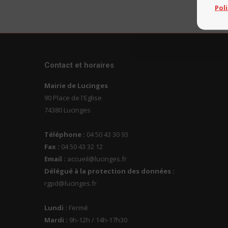
Pol
Contact et horaires
Mairie de Lucinges
90 Place de l'Eglise
74380 Lucinges
Téléphone :
04 50 43 30 93
Fax :
04 50 43 32 12
Email :
accueil@lucinges.fr
Délégué à la protection des données :
rgpd@lucinges.fr
Lundi :
Fermé
Mardi :
9h-12h / 14h-17h30