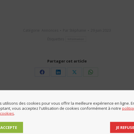
Catégorie
Annonces
Par
Stéphanie
29 juin 2023
Étiquettes
Information
Partager cet article
Share
Share
Share
Share
on
on
on
on
Facebook
LinkedIn
X
WhatsApp
 utilisons des cookies pour vous offrir la meilleure expérience en ligne. E
ptant, vous acceptez l'utilisation de cookies conformément à notre
politi
La sécheresse
 cookies
.
he des informations
Onglet
suivant
J’ACCEPTE
JE REFUS