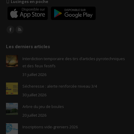
Lucinges en poche
Trouvez nous sur :
Facebook
RSS
page
page
Les derniers articles
opens
opens
in
in
Interdiction temporaire des tirs d’articles pyrotechniques
new
new
et des feux festifs
window
window
31 juillet 2026
Sécheresse : alerte renforcée niveau 3/4
30 juillet 2026
Arbre du jeu de boules
20 juillet 2026
Inscriptions vide-greniers 2026