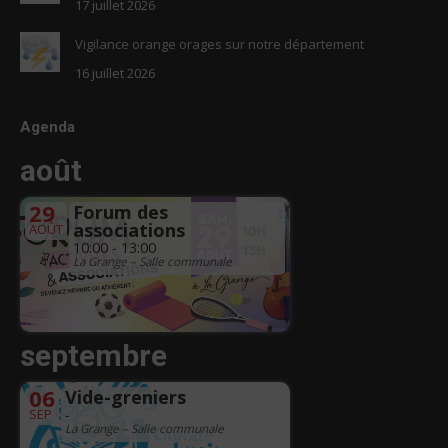
17 juillet 2026
Vigilance orange orages sur notre département
16 juillet 2026
Agenda
août
29
Forum des
associations
AOÛT
10:00 - 13:00
La Grange – Salle communale
septembre
06
Vide-greniers
SEP
-
La Grange – Salle communale