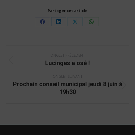
Partager cet article
Share
Share
Share
Share
on
on
on
on
Facebook
LinkedIn
X
WhatsApp
Navigation
ONGLET PRÉCÉDENT
de
Lucinges a osé !
Onglet
commentaire
précédent
ONGLET SUIVANT
Prochain conseil municipal jeudi 8 juin à
Onglet
19h30
suivant