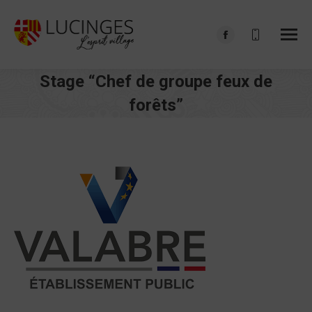
Facebook
page
Stage “Chef de groupe feux de
opens
in
forêts”
new
Vous êtes ici :
window