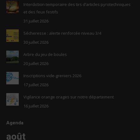
in
in
Interdiction temporaire des tirs d’articles pyrotechniques
new
new
et des feux festifs
window
window
31 juillet 2026
Sécheresse : alerte renforcée niveau 3/4
30 juillet 2026
Arbre du jeu de boules
20 juillet 2026
Inscriptions vide-greniers 2026
17 juillet 2026
Vigilance orange orages sur notre département
16 juillet 2026
Agenda
août