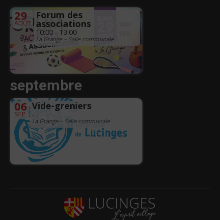
29
Forum des
associations
AOÛT
10:00 - 13:00
La Grange – Salle communale
septembre
06
Vide-greniers
SEP
-
La Grange – Salle communale