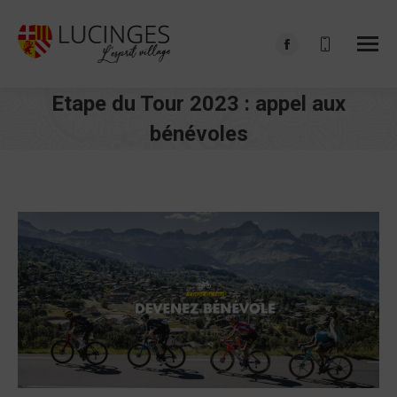
Facebook
page
Etape du Tour 2023 : appel aux
opens
in
bénévoles
new
Vous êtes ici :
window