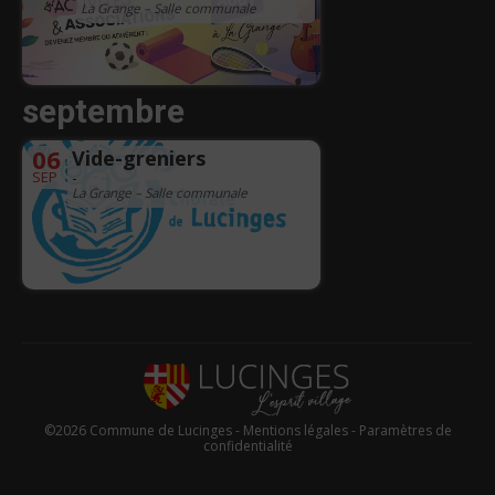
La Grange – Salle communale
septembre
06
Vide-greniers
SEP
-
La Grange – Salle communale
©2026 Commune de Lucinges -
Mentions légales
-
Paramètres de
confidentialité