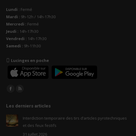
Lundi :
Fermé
Mardi :
9h-12h / 14h-17h30
Mercredi :
Fermé
Jeudi :
14h-17h30
Vendredi :
14h-17h30
Samedi :
9h-11h30
Lucinges en poche
Trouvez nous sur :
Facebook
RSS
page
page
Les derniers articles
opens
opens
in
in
Interdiction temporaire des tirs d’articles pyrotechniques
new
new
et des feux festifs
window
window
31 juillet 2026