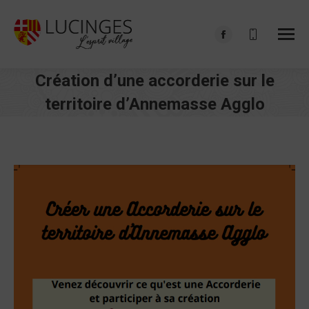
Facebook
page
Création d’une accorderie sur le
opens
in
territoire d’Annemasse Agglo
new
Vous êtes ici :
window