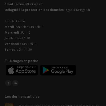
Email :
accueil@lucinges.fr
Délégué à la protection des données :
rgpd@lucinges.fr
Lundi :
Fermé
Mardi :
9h-12h / 14h-17h30
Mercredi :
Fermé
Jeudi :
14h-17h30
Vendredi :
14h-17h30
Samedi :
9h-11h30
Lucinges en poche
Trouvez nous sur :
Facebook
RSS
page
page
Les derniers articles
opens
opens
in
in
Interdiction temporaire des tirs d’articles pyrotechniques