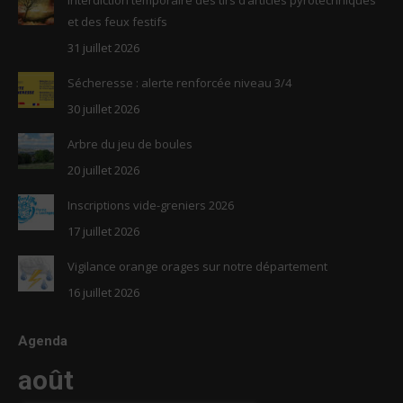
new
new
et des feux festifs
window
window
31 juillet 2026
Sécheresse : alerte renforcée niveau 3/4
30 juillet 2026
Arbre du jeu de boules
20 juillet 2026
Inscriptions vide-greniers 2026
17 juillet 2026
Vigilance orange orages sur notre département
16 juillet 2026
Agenda
août