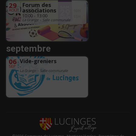
29
Forum des
associations
AOÛT
10:00 - 13:00
La Grange – Salle communale
septembre
06
Vide-greniers
SEP
-
La Grange – Salle communale