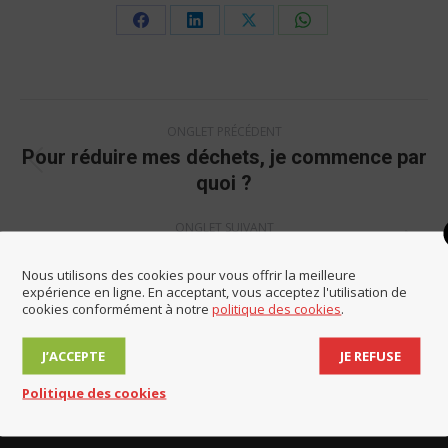
Share
Share
Share
Share
on
on
on
on
Facebook
LinkedIn
X
WhatsApp
Navigation
ONGLET PRÉCÉDENT
de
Pour réduire mes déchets, je commence par
commentaire
Onglet
quoi ?
précédent
ONGLET SUIVANT
PV du conseil municipal du 24 janvier 2022
Onglet
Nous utilisons des cookies pour vous offrir la meilleure
suivant
expérience en ligne. En acceptant, vous acceptez l'utilisation de
cookies conformément à notre
politique des cookies
.
J’ACCEPTE
JE REFUSE
Politique des cookies
Contact et horaires