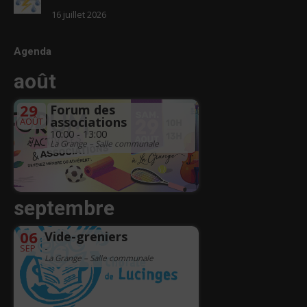
16 juillet 2026
Agenda
août
29
Forum des
associations
AOÛT
10:00 - 13:00
La Grange – Salle communale
septembre
06
Vide-greniers
SEP
-
La Grange – Salle communale