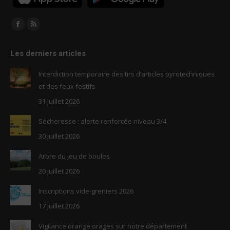
Trouvez nous sur :
Facebook
RSS
page
page
Les derniers articles
opens
opens
in
in
Interdiction temporaire des tirs d’articles pyrotechniques
new
new
et des feux festifs
window
window
31 juillet 2026
Sécheresse : alerte renforcée niveau 3/4
30 juillet 2026
Arbre du jeu de boules
20 juillet 2026
Inscriptions vide-greniers 2026
17 juillet 2026
Vigilance orange orages sur notre département