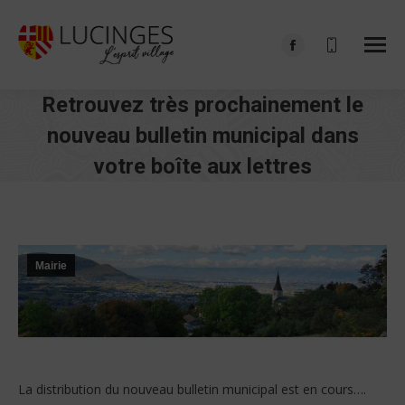
Facebook
page
Retrouvez très prochainement le
opens
in
nouveau bulletin municipal dans
new
votre boîte aux lettres
window
Vous êtes ici :
Mairie
La distribution du nouveau bulletin municipal est en cours….