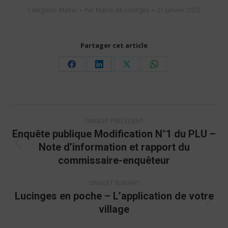
Catégorie
Mairie
Par
Mairie de Lucinges
21 janvier 2022
Partager cet article
Share
Share
Share
Share
on
on
on
on
Facebook
LinkedIn
X
WhatsApp
Navigation
ONGLET PRÉCÉDENT
de
Enquête publique Modification N°1 du PLU –
commentaire
Note d’information et rapport du
Onglet
commissaire-enquêteur
précédent
ONGLET SUIVANT
Lucinges en poche – L’application de votre
Onglet
village
suivant