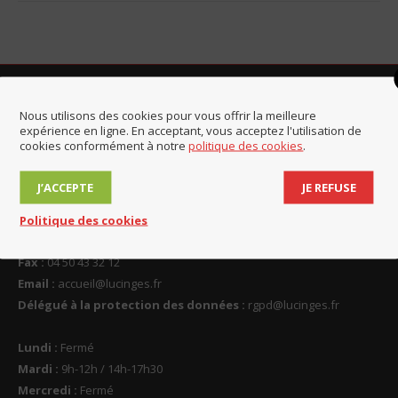
Nous utilisons des cookies pour vous offrir la meilleure
Contact et horaires
expérience en ligne. En acceptant, vous acceptez l'utilisation de
cookies conformément à notre
politique des cookies
.
Mairie de Lucinges
90 Place de l'Eglise
J’ACCEPTE
JE REFUSE
74380 Lucinges
Politique des cookies
Téléphone :
04 50 43 30 93
Fax :
04 50 43 32 12
Email :
accueil@lucinges.fr
Délégué à la protection des données :
rgpd@lucinges.fr
Lundi :
Fermé
Mardi :
9h-12h / 14h-17h30
Mercredi :
Fermé