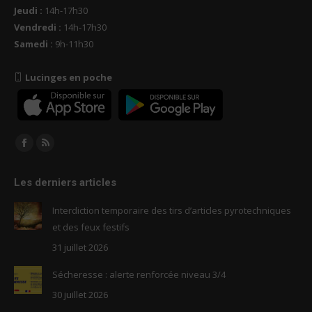
Jeudi :
14h-17h30
Vendredi :
14h-17h30
Samedi :
9h-11h30
Lucinges en poche
Trouvez nous sur :
Facebook
RSS
page
page
Les derniers articles
opens
opens
in
in
Interdiction temporaire des tirs d’articles pyrotechniques
new
new
et des feux festifs
window
window
31 juillet 2026
Sécheresse : alerte renforcée niveau 3/4
30 juillet 2026