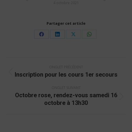
4 octobre 2021
Partager cet article
Share
Share
Share
Share
on
on
on
on
Facebook
LinkedIn
X
WhatsApp
Navigation
ONGLET PRÉCÉDENT
de
Inscription pour les cours 1er secours
Onglet
commentaire
précédent
ONGLET SUIVANT
Octobre rose, rendez-vous samedi 16
Onglet
octobre à 13h30
suivant