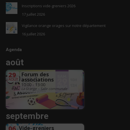
Inscriptions vide-greniers 2026
17 juillet 2026
Vigilance orange orages sur notre département
16 juillet 2026
Agenda
août
29
Forum des
associations
AOÛT
10:00 - 13:00
La Grange – Salle communale
septembre
06
Vide-greniers