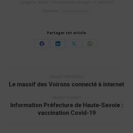
Catégorie
Mairie
Par
Mairie de Lucinges
1 avril 2021
Étiquettes
Conseil municipal
Partager cet article
Share
Share
Share
Share
on
on
on
on
Facebook
LinkedIn
X
WhatsApp
Navigation
ONGLET PRÉCÉDENT
de
Le massif des Voirons connecté à internet
Onglet
commentaire
précédent
ONGLET SUIVANT
Information Préfecture de Haute-Savoie :
Onglet
vaccination Covid-19
suivant