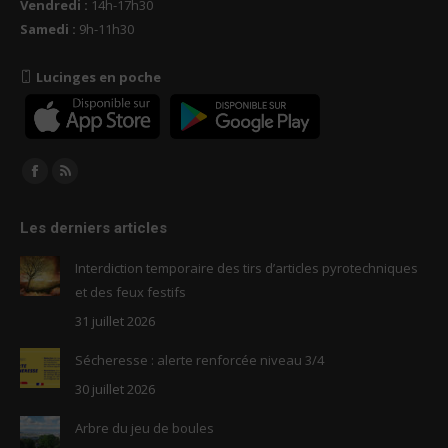
Vendredi :
14h-17h30
Samedi :
9h-11h30
Lucinges en poche
Trouvez nous sur :
Facebook
RSS
page
page
Les derniers articles
opens
opens
in
in
Interdiction temporaire des tirs d’articles pyrotechniques
new
new
et des feux festifs
window
window
31 juillet 2026
Sécheresse : alerte renforcée niveau 3/4
30 juillet 2026
Arbre du jeu de boules