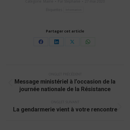
Catégorie
Mairie
Par
Stéphanie
27 mai 2020
Étiquettes
Information
Partager cet article
Share
Share
Share
Share
on
on
on
on
Facebook
LinkedIn
X
WhatsApp
Navigation
ONGLET PRÉCÉDENT
de
Message ministériel à l’occasion de la
commentaire
Onglet
journée nationale de la Résistance
précédent
ONGLET SUIVANT
La gendarmerie vient à votre rencontre
Onglet
suivant