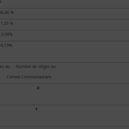
%
6 %
5 %
98%
3%
Nombre de sièges au
nseil Communautaire
0
% 15 1