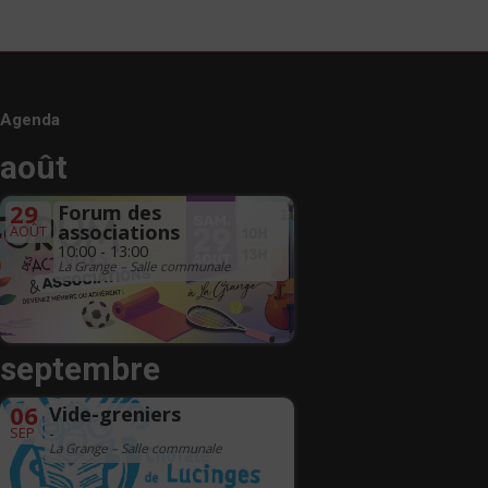
Agenda
août
29
Forum des
associations
AOÛT
10:00 - 13:00
La Grange – Salle communale
septembre
06
Vide-greniers
SEP
-
La Grange – Salle communale