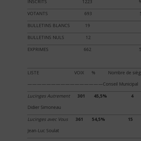
INSCRITS 1223 
VOTANTS 693 56,6
BULLETINS BLANCS 19 1,5
BULLETINS NULS 12 0,
EXPRIMES 662 54,1
LISTE VOIX % Nombre de sièges au 
————————————————Conseil Municipal Co
Lucinges Autrement
301
45,5%
4
Didier Simoneau
Lucinges avec Vous
361 54,5
Jean-Luc Soulat