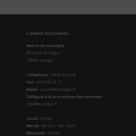
Contact et horaires
Mairie de Lucinges
90 Place de l'Eglise
74380 Lucinges
Téléphone :
04 50 43 30 93
Fax :
04 50 43 32 12
Email :
accueil@lucinges.fr
Délégué à la protection des données :
rgpd@lucinges.fr
Lundi :
Fermé
Mardi :
9h-12h / 14h-17h30
Mercredi :
Fermé